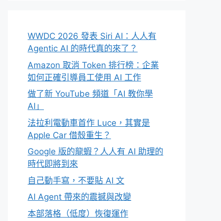
WWDC 2026 發表 Siri AI：人人有
Agentic AI 的時代真的來了？
Amazon 取消 Token 排行榜：企業
如何正確引導員工使用 AI 工作
做了新 YouTube 頻道「AI 教你學
AI」
法拉利電動車首作 Luce，其實是
Apple Car 借殼重生？
Google 版的龍蝦？人人有 AI 助理的
時代即將到來
自己動手寫，不要貼 AI 文
AI Agent 帶來的震撼與改變
本部落格（低度）恢復運作