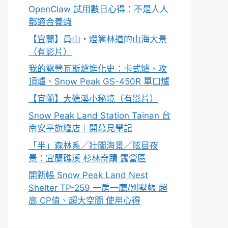
OpenClaw 試用數日心得：不是人人
都適合養蝦
【宜蘭】員山・燈篙林道的山海大景
（有影片）
我的露營瓦斯爐進化史：卡式爐、攻
頂爐、Snow Peak GS-450R 單口爐
【宜蘭】大礁溪小秘境（有影片）
Snow Peak Land Station Tainan 台
南安平旗艦店｜開幕見學記
「半」森林系／壯闊海景／眩目夜
景：宜蘭礁溪 杉林奇蹟 露營區
開新帳 Snow Peak Land Nest
Shelter TP-259 一房一廳/別墅帳 超
高 CP值、超大空間 使用心得