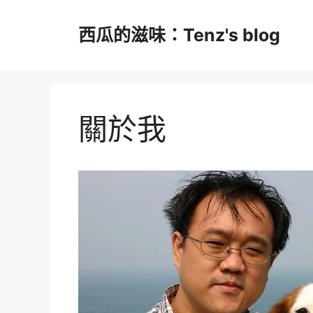
跳
至
西瓜的滋味：Tenz's blog
主
要
內
容
關於我