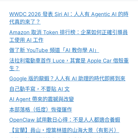
WWDC 2026 發表 Siri AI：人人有 Agentic AI 的時
代真的來了？
Amazon 取消 Token 排行榜：企業如何正確引導員
工使用 AI 工作
做了新 YouTube 頻道「AI 教你學 AI」
法拉利電動車首作 Luce，其實是 Apple Car 借殼重
生？
Google 版的龍蝦？人人有 AI 助理的時代即將到來
自己動手寫，不要貼 AI 文
AI Agent 帶來的震撼與改變
本部落格（低度）恢復運作
OpenClaw 試用數日心得：不是人人都適合養蝦
【宜蘭】員山・燈篙林道的山海大景（有影片）