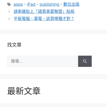
類
標
apps
、
iPad
、
publishing
、
數位出版
籤
請串連貼上「譴責真愛聯盟」貼紙
平板電腦、筆電，該買哪種才對？
找文章
搜
尋:
最新文章