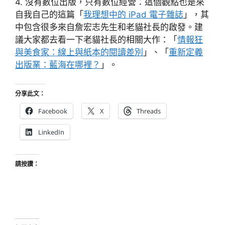
4. 沒有數位出版，只有數位經營：這個觀點也是來
自我自己的這篇「
我理想中的 iPad 電子雜誌
」，其
中包含很多來自詹宏志先生和老貓社長的啟發。建
議大家都去看一下老貓社長的相關大作：「
情報狂
與美食家：線上與紙本的閱讀差別
」、「
重新定義
出版業：藍海在哪裡？
」。
分享此文：
Facebook
X
Threads
LinkedIn
請按讚：