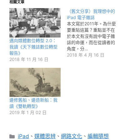
相關文章
（舊文分享）我理想中的
iPad 電子雜誌
本文寫於2011年。為什麼
要重貼這篇？重點並不在
於本文有沒有說中電子雜
邁向媒體數位轉型 2.0：
誌的命運，而在從讀者的
我讀《天下雜誌數位轉型
角度，分…
報告》
2018 年 4 月 16 日
2018 年 11 月 16 日
邊修舊船、邊造新船：我
讀《雙軌轉型》
2019 年 1 月 02 日
分
iPad
、
媒體思辨
、
網路文化
、
編輯隨想