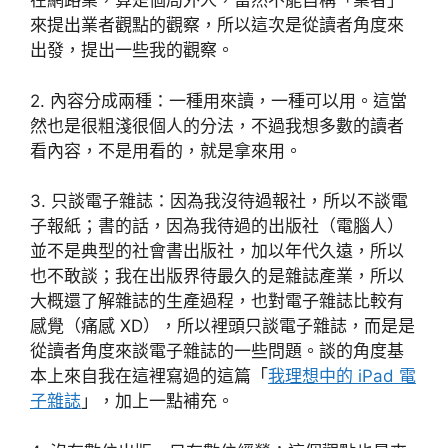
在網路業，算是個局外人，當然不能自稱「業者」
來提出業者觀點的觀察，所以這次是從讀者角度來
出發，提出一些我的觀察。
2. 內容分成兩種：一種用來讀，一種可以用。這當
然也是很粗淺很個人的分法，不過我想多數的讀者
看內容，不是用看的，就是拿來用。
3. 只談電子雜誌：因為我沒待過報社，所以不談電
子報紙；書的話，因為我待過的出版社（電腦人）
並不是典型的社會書出版社，加以年代久遠，所以
也不敢談；我在出版界待最久的是雜誌產業，所以
大概還了解雜誌的生產過程，也對電子雜誌比較有
感覺（痛感 XD），所以裡頭只談電子雜誌，而是是
從讀者角度來談電子雜誌的一些問題。談的角度基
本上來自我在這裡寫過的這篇「
我理想中的 iPad 電
子雜誌
」，加上一點補充。