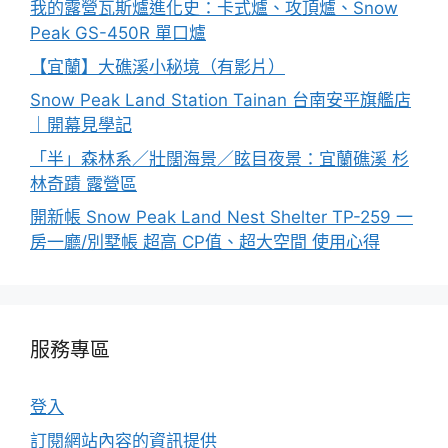
我的露營瓦斯爐進化史：卡式爐、攻頂爐、Snow
Peak GS-450R 單口爐
【宜蘭】大礁溪小秘境（有影片）
Snow Peak Land Station Tainan 台南安平旗艦店
｜開幕見學記
「半」森林系／壯闊海景／眩目夜景：宜蘭礁溪 杉
林奇蹟 露營區
開新帳 Snow Peak Land Nest Shelter TP-259 一
房一廳/別墅帳 超高 CP值、超大空間 使用心得
服務專區
登入
訂閱網站內容的資訊提供