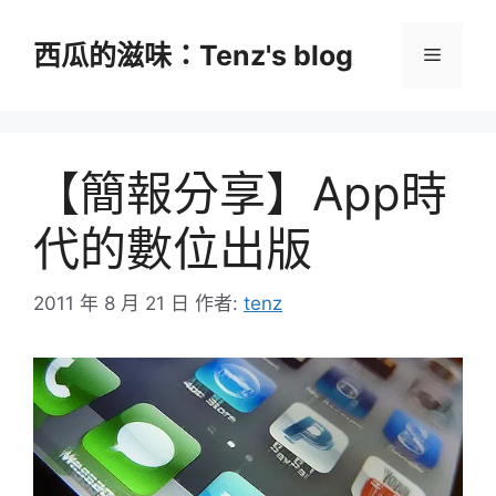
跳
至
西瓜的滋味：Tenz's blog
選
主
要
單
內
容
【簡報分享】App時
代的數位出版
2011 年 8 月 21 日
作者:
tenz