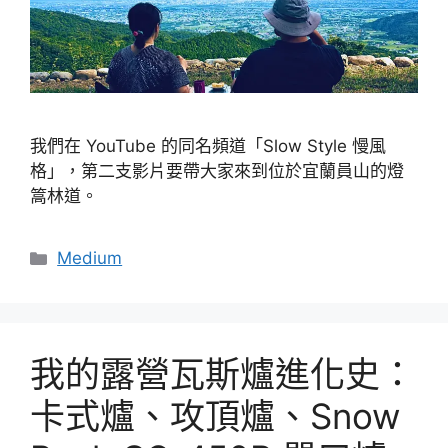
我們在 YouTube 的同名頻道「Slow Style 慢風
格」，第二支影片要帶大家來到位於宜蘭員山的燈
篙林道。
分
Medium
類
我的露營瓦斯爐進化史：
卡式爐、攻頂爐、Snow