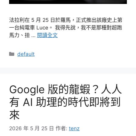
法拉利在 5 月 25 日於羅馬，正式推出該廠史上第
一台純電車 Luce。 我得先說，我不是那種對超跑
馬力、扭 …
閱讀全文
分
default
類
Google 版的龍蝦？人人
有 AI 助理的時代即將到
來
2026 年 5 月 25 日
作者:
tenz