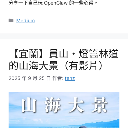
分享一下自己玩 OpenClaw 的一些心得。
分
Medium
類
【宜蘭】員山・燈篙林道
的山海大景（有影片）
2025 年 9 月 25 日
作者:
tenz