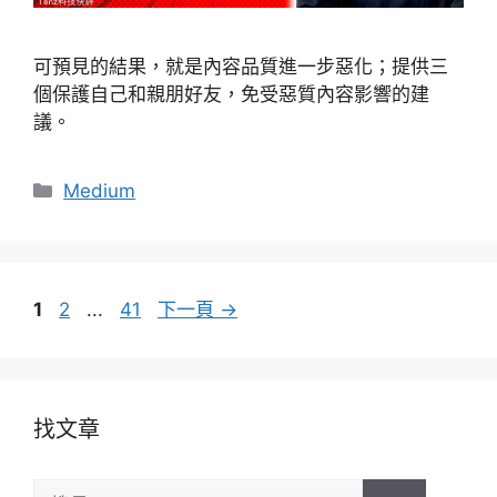
可預見的結果，就是內容品質進一步惡化；提供三
個保護自己和親朋好友，免受惡質內容影響的建
議。
分
Medium
類
頁
頁
頁
1
2
...
41
下一頁
→
面
面
面
找文章
搜