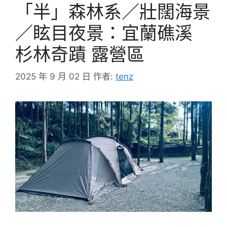
「半」森林系／壯闊海景
／眩目夜景：宜蘭礁溪
杉林奇蹟 露營區
2025 年 9 月 02 日
作者:
tenz