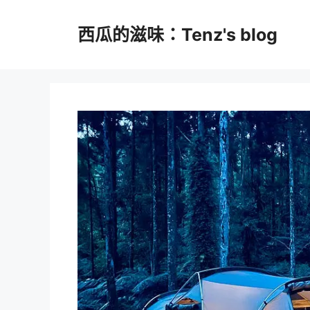
跳
至
西瓜的滋味：Tenz's blog
主
要
內
容