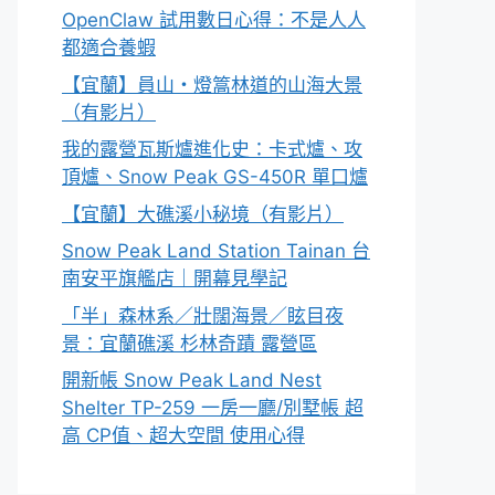
OpenClaw 試用數日心得：不是人人
都適合養蝦
【宜蘭】員山・燈篙林道的山海大景
（有影片）
我的露營瓦斯爐進化史：卡式爐、攻
頂爐、Snow Peak GS-450R 單口爐
【宜蘭】大礁溪小秘境（有影片）
Snow Peak Land Station Tainan 台
南安平旗艦店｜開幕見學記
「半」森林系／壯闊海景／眩目夜
景：宜蘭礁溪 杉林奇蹟 露營區
開新帳 Snow Peak Land Nest
Shelter TP-259 一房一廳/別墅帳 超
高 CP值、超大空間 使用心得