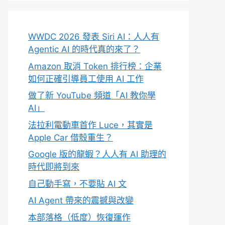
WWDC 2026 發表 Siri AI：人人有
Agentic AI 的時代真的來了？
Amazon 取消 Token 排行榜：企業
如何正確引導員工使用 AI 工作
做了新 YouTube 頻道「AI 教你學
AI」
法拉利電動車首作 Luce，其實是
Apple Car 借殼重生？
Google 版的龍蝦？人人有 AI 助理的
時代即將到來
自己動手寫，不要貼 AI 文
AI Agent 帶來的震撼與改變
本部落格（低度）恢復運作