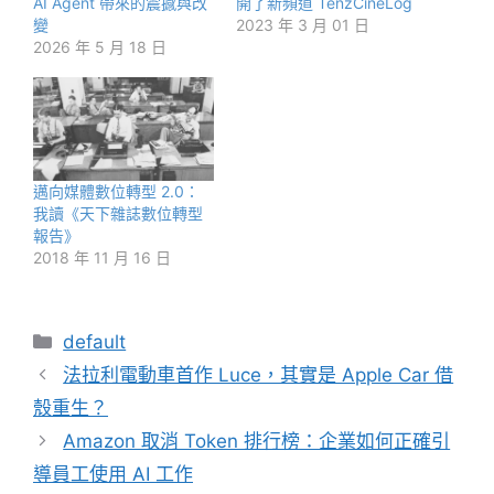
AI Agent 帶來的震撼與改
開了新頻道 TenzCineLog
變
2023 年 3 月 01 日
2026 年 5 月 18 日
邁向媒體數位轉型 2.0：
我讀《天下雜誌數位轉型
報告》
2018 年 11 月 16 日
分
default
類
法拉利電動車首作 Luce，其實是 Apple Car 借
殼重生？
Amazon 取消 Token 排行榜：企業如何正確引
導員工使用 AI 工作