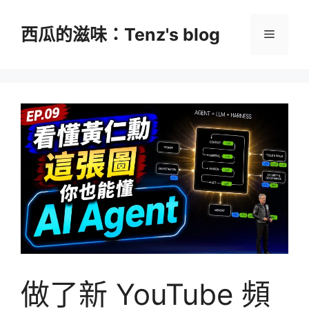
跳
至
西瓜的滋味：Tenz's blog
選
主
要
單
內
容
做了新 YouTube 頻