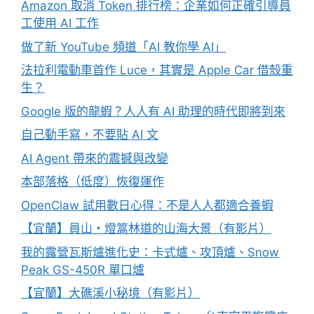
Amazon 取消 Token 排行榜：企業如何正確引導員
工使用 AI 工作
做了新 YouTube 頻道「AI 教你學 AI」
法拉利電動車首作 Luce，其實是 Apple Car 借殼重
生？
Google 版的龍蝦？人人有 AI 助理的時代即將到來
自己動手寫，不要貼 AI 文
AI Agent 帶來的震撼與改變
本部落格（低度）恢復運作
OpenClaw 試用數日心得：不是人人都適合養蝦
【宜蘭】員山・燈篙林道的山海大景（有影片）
我的露營瓦斯爐進化史：卡式爐、攻頂爐、Snow
Peak GS-450R 單口爐
【宜蘭】大礁溪小秘境（有影片）