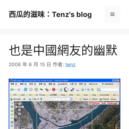
跳
至
西瓜的滋味：Tenz's blog
選
主
要
單
內
容
也是中國網友的幽默
2006 年 6 月 15 日
作者:
tenz