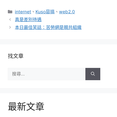
分
internet
、
Kuso惡搞
、
web2.0
類
真是差別待遇
本日最佳笑話：苦勞網是親共組織
找文章
搜
尋:
最新文章