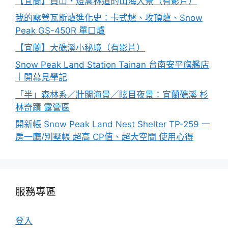
【宜蘭】員山・燈篙林道的山海大景（有影片）
我的露營瓦斯爐進化史：卡式爐、攻頂爐、Snow
Peak GS-450R 單口爐
【宜蘭】大礁溪小秘境（有影片）
Snow Peak Land Station Tainan 台南安平旗艦店
｜開幕見學記
「半」森林系／壯闊海景／眩目夜景：宜蘭礁溪 杉
林奇蹟 露營區
開新帳 Snow Peak Land Nest Shelter TP-259 一
房一廳/別墅帳 超高 CP值、超大空間 使用心得
服務專區
登入