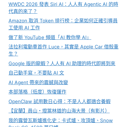
WWDC 2026 發表 Siri AI：人人有 Agentic AI 的時
代真的來了？
Amazon 取消 Token 排行榜：企業如何正確引導員
工使用 AI 工作
做了新 YouTube 頻道「AI 教你學 AI」
法拉利電動車首作 Luce，其實是 Apple Car 借殼重
生？
Google 版的龍蝦？人人有 AI 助理的時代即將到來
自己動手寫，不要貼 AI 文
AI Agent 帶來的震撼與改變
本部落格（低度）恢復運作
OpenClaw 試用數日心得：不是人人都適合養蝦
【宜蘭】員山・燈篙林道的山海大景（有影片）
我的露營瓦斯爐進化史：卡式爐、攻頂爐、Snow