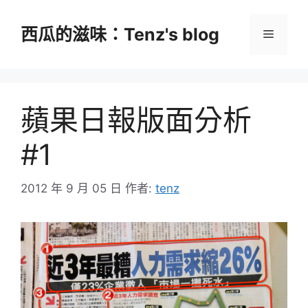
跳
至
西瓜的滋味：Tenz's blog
選
主
要
單
內
容
蘋果日報版面分析
#1
2012 年 9 月 05 日
作者:
tenz