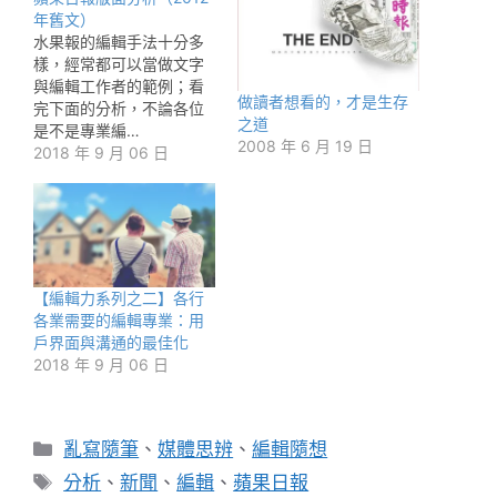
年舊文）
水果報的編輯手法十分多
樣，經常都可以當做文字
與編輯工作者的範例；看
做讀者想看的，才是生存
完下面的分析，不論各位
之道
是不是專業編…
2008 年 6 月 19 日
2018 年 9 月 06 日
【編輯力系列之二】各行
各業需要的編輯專業：用
戶界面與溝通的最佳化
2018 年 9 月 06 日
分
亂寫隨筆
、
媒體思辨
、
編輯隨想
類
標
分析
、
新聞
、
編輯
、
蘋果日報