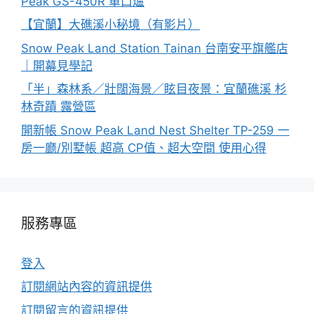
Peak GS-450R 單口爐
【宜蘭】大礁溪小秘境（有影片）
Snow Peak Land Station Tainan 台南安平旗艦店
｜開幕見學記
「半」森林系／壯闊海景／眩目夜景：宜蘭礁溪 杉
林奇蹟 露營區
開新帳 Snow Peak Land Nest Shelter TP-259 一
房一廳/別墅帳 超高 CP值、超大空間 使用心得
服務專區
登入
訂閱網站內容的資訊提供
訂閱留言的資訊提供