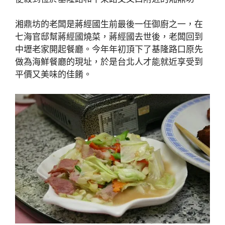
湘鼎坊的老闆是蔣經國生前最後一任御廚之一，在
七海官邸幫蔣經國燒菜，蔣經國去世後，老闆回到
中壢老家開起餐廳。今年年初頂下了基隆路口原先
做為海鮮餐廳的現址，於是台北人才能就近享受到
平價又美味的佳餚。