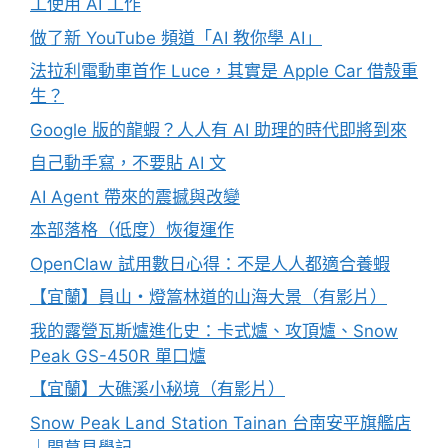
工使用 AI 工作
做了新 YouTube 頻道「AI 教你學 AI」
法拉利電動車首作 Luce，其實是 Apple Car 借殼重
生？
Google 版的龍蝦？人人有 AI 助理的時代即將到來
自己動手寫，不要貼 AI 文
AI Agent 帶來的震撼與改變
本部落格（低度）恢復運作
OpenClaw 試用數日心得：不是人人都適合養蝦
【宜蘭】員山・燈篙林道的山海大景（有影片）
我的露營瓦斯爐進化史：卡式爐、攻頂爐、Snow
Peak GS-450R 單口爐
【宜蘭】大礁溪小秘境（有影片）
Snow Peak Land Station Tainan 台南安平旗艦店
｜開幕見學記