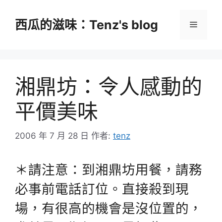
跳
至
西瓜的滋味：Tenz's blog
選
主
要
單
內
容
湘鼎坊：令人感動的
平價美味
2006 年 7 月 28 日
作者:
tenz
＊請注意：到湘鼎坊用餐，請務
必事前電話訂位。直接殺到現
場，有很高的機會是沒位置的，