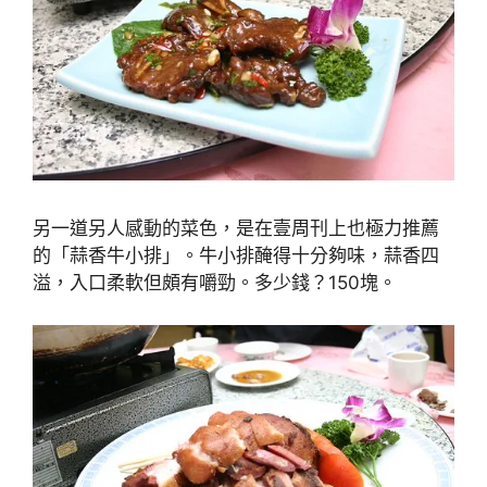
另一道另人感動的菜色，是在壹周刊上也極力推薦
的「蒜香牛小排」。牛小排醃得十分夠味，蒜香四
溢，入口柔軟但頗有嚼勁。多少錢？150塊。