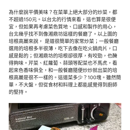
為什麼說平價美味？在菜單上絕大部分的炒菜，都
不超過150元。以台北的行情來看，這也算是很便
宜，但如果再考慮菜色質地、口感和製作的用心，
台北幾乎找不到像湘鼎坊這樣的餐廳了。以上圖的
培根高麗來說， 是道很簡單的家常炒菜；一般餐廳
選用的培根多半很薄，吃下去像在吃火鍋肉片，口
感是鬆的；但湘鼎坊的培根卻很厚，有咬勁，也醃
得夠味。芹菜、紅蘿蔔、蒜頭等配菜也不馬虎，看
起來色香味俱全，和一般餐廳隨便炒炒就出菜的培
根高麗是很不一樣的。這道菜多少？100塊。雖然簡
單，不大盤，但從食材和料理上都能感覺得到廚師
的堅持。