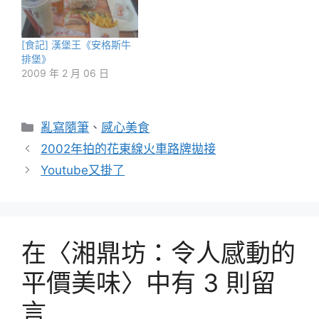
[食記] 漢堡王《安格斯牛
排堡》
2009 年 2 月 06 日
分
亂寫隨筆
、
感心美食
類
2002年拍的花東線火車路牌拋接
Youtube又掛了
在〈湘鼎坊：令人感動的
平價美味〉中有 3 則留
言