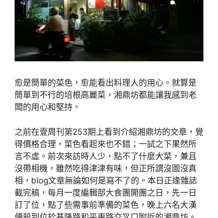
愈是簡單的菜色，愈能看出料理人的用心。就算是
簡單到不行的培根高麗菜，湘鼎坊都能讓我感到老
闆的用心和堅持。
之前在壹周刊第253期上看到介紹湘鼎坊的文章，覺
得價格合理，菜色看起來也不錯；一試之下果然所
言不虛。前次來訪時人少，點不了什麼大菜，兼且
沒帶相機，雖然吃得津津有味，但正所謂沒圖沒真
相，blog文章無論如何是寫不了的。本日正逢雜誌
截完稿，每月一度編輯部大食團開團之日，先一日
訂了位，點了些需事前準備的菜色，晚上六名大漢
便殺到位於基隆路和平東路交叉口附近的湘鼎坊。