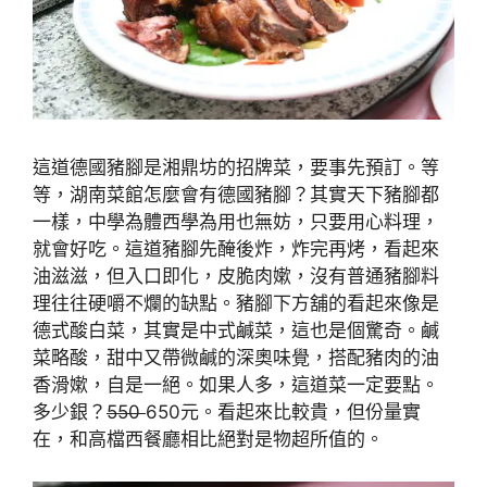
這道德國豬腳是湘鼎坊的招牌菜，要事先預訂。等
等，湖南菜館怎麼會有德國豬腳？其實天下豬腳都
一樣，中學為體西學為用也無妨，只要用心料理，
就會好吃。這道豬腳先醃後炸，炸完再烤，看起來
油滋滋，但入口即化，皮脆肉嫰，沒有普通豬腳料
理往往硬嚼不爛的缺點。豬腳下方舖的看起來像是
德式酸白菜，其實是中式鹹菜，這也是個驚奇。鹹
菜略酸，甜中又帶微鹹的深奧味覺，搭配豬肉的油
香滑嫰，自是一絕。如果人多，這道菜一定要點。
多少銀？
550
650元。看起來比較貴，但份量實
在，和高檔西餐廳相比絕對是物超所值的。