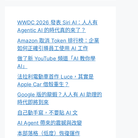
WWDC 2026 發表 Siri AI：人人有
Agentic AI 的時代真的來了？
Amazon 取消 Token 排行榜：企業
如何正確引導員工使用 AI 工作
做了新 YouTube 頻道「AI 教你學
AI」
法拉利電動車首作 Luce，其實是
Apple Car 借殼重生？
Google 版的龍蝦？人人有 AI 助理的
時代即將到來
自己動手寫，不要貼 AI 文
AI Agent 帶來的震撼與改變
本部落格（低度）恢復運作