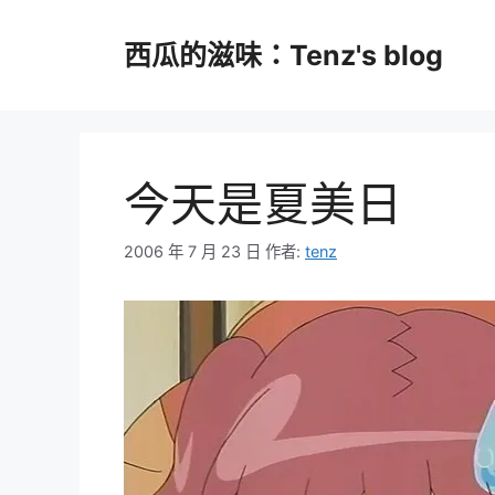
跳
至
西瓜的滋味：Tenz's blog
主
要
內
容
今天是夏美日
2006 年 7 月 23 日
作者:
tenz