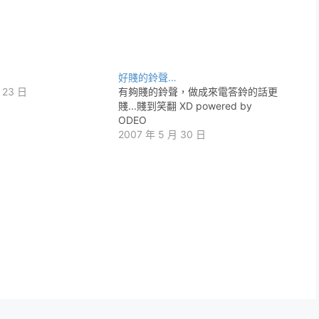
好賤的鈴聲…
 23 日
有夠賤的鈴聲，做成來電答鈴的話更
賤...賤到笑翻 XD powered by
ODEO
2007 年 5 月 30 日