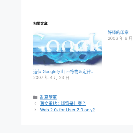
相關文章
好棒的印章
2006 年 6 月
這個 Google冰山 不符物理定律..
2007 年 4 月 23 日
分
亂寫隨筆
類
舊文重貼：球質是什麼？
Web 2.0: for User 2.0 only?