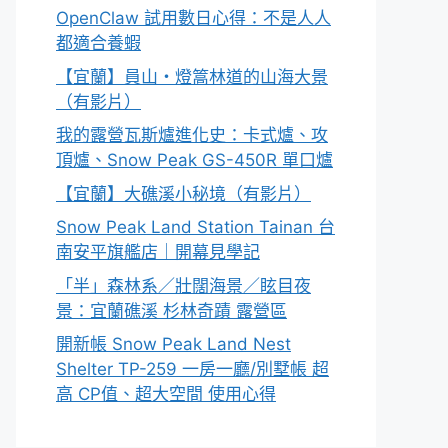
OpenClaw 試用數日心得：不是人人
都適合養蝦
【宜蘭】員山・燈篙林道的山海大景
（有影片）
我的露營瓦斯爐進化史：卡式爐、攻
頂爐、Snow Peak GS-450R 單口爐
【宜蘭】大礁溪小秘境（有影片）
Snow Peak Land Station Tainan 台
南安平旗艦店｜開幕見學記
「半」森林系／壯闊海景／眩目夜
景：宜蘭礁溪 杉林奇蹟 露營區
開新帳 Snow Peak Land Nest
Shelter TP-259 一房一廳/別墅帳 超
高 CP值、超大空間 使用心得