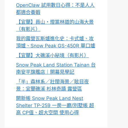
OpenClaw 試用數日心得：不是人人
都適合養蝦
【宜蘭】員山・燈篙林道的山海大景
（有影片）
我的露營瓦斯爐進化史：卡式爐、攻
頂爐、Snow Peak GS-450R 單口爐
【宜蘭】大礁溪小秘境（有影片）
Snow Peak Land Station Tainan 台
南安平旗艦店｜開幕見學記
「半」森林系／壯闊海景／眩目夜
景：宜蘭礁溪 杉林奇蹟 露營區
開新帳 Snow Peak Land Nest
Shelter TP-259 一房一廳/別墅帳 超
高 CP值、超大空間 使用心得