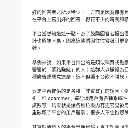
好的回答者之所以稀少，一方面是因為擁有
在平台上寫出好的回答，得花不少的時間和
平台當然知道這一點。為了鼓勵回答者提出
計也極端不易，因為這些誘因往往會吸引更多 
難。
舉例來說，如果平台推出的是類似稿費或點
營營於「網路賺錢」的人；這群人以賺錢為
種廣告或惡意連結。這不但讓平台砍不勝砍
要是平台提供的是各種「非實質」的誘因，
引一堆 spammer；這些壞用戶有各種系
讚數等，結果就是讓各種垃圾内容更容易被
重破壞了平台的用戶體驗；很多人不住抱怨
其實就我個人的平台營運經驗，真正認真回