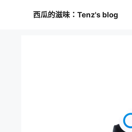
跳
至
西瓜的滋味：Tenz's blog
主
要
內
容