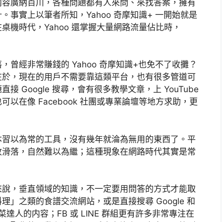
内容廣納百川，各種問題都有人來問、來找答案，擁有
事實上以筆者所知，Yahoo 奇摩知識+ 一開始就是
機時代，Yahoo 還掌握大量網路流量佔比時，
曾經非常賺錢的 Yahoo 奇摩知識+也免不了收攤？
在於，現在的用戶不需要靠這類平台，也有很多管道可
Google 搜尋，會有很多教學文章，上 YouTube
以在像 Facebook 社團或專業論壇等地方求助，更
本習以為常的工具，沒有幾年就淪為無用的東西了。平
收滑落，自然難以為繼；這種現象在網路時代其實是常
來說，垂直領域的知識，不一定要用問答的方式才能取
」之類的食譜交流網站，或是直接搜尋 Google 和
尋做菜達人的内容；FB 或 LINE 群組更有許多非常專注在