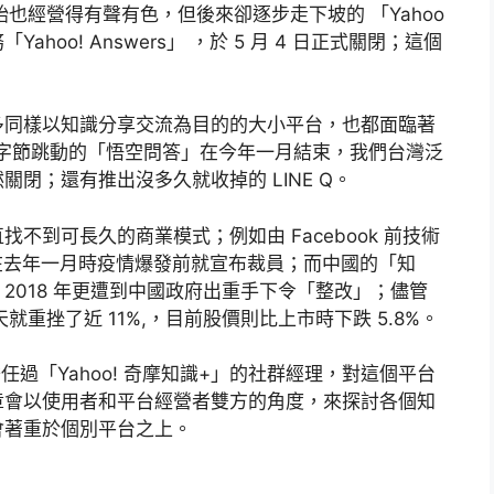
剛開始也經營得有聲有色，但後來卻逐步走下坡的 「Yahoo
oo! Answers」 ，於 5 月 4 日正式關閉；這個
。
多同樣以知識分享交流為目的的大小平台，也都面臨著
字節跳動的「悟空問答」在今年一月結束，我們台灣泛
閉；還有推出沒多久就收掉的 LINE Q。
不到可長久的商業模式；例如由 Facebook 前技術
uora，在去年一月時疫情爆發前就宣布裁員；而中國的「知
2018 年更遭到中國政府出重手下令「整改」；儘管
就重挫了近 11%,，目前股價則比上市時下跌 5.8%。
擔任過「Yahoo! 奇摩知識+」的社群經理，對這個平台
章會以使用者和平台經營者雙方的角度，來探討各個知
會著重於個別平台之上。