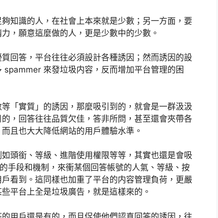
足夠知識的人，在社會上本來就是少數；另一方面，要
精力，願意這麼做的人，更是少數中的少數。
優質回答，平台往往必須設計各種誘因；然而誘因的設
spammer 來發垃圾内容，反而增加平台管理的困
數等「實質」的誘因，那麼吸引到的，就會是一群汲汲
目的，回答往往品質欠佳，答非所問，甚至還會夾帶各
，而且也大大降低網站的用戶體驗水準。
例如頭銜、等級、進階使用權限等等，其實也還是會吸
統性的手段和機制，來衝某個回答帳號的人氣、等級、按
用戶看到。這同樣也加重了平台的内容管理負荷，更嚴
某些平台上全是垃圾廣告，就是這樣來的。
答的用戶還是有的，而且促使他們認真回答的誘因，往