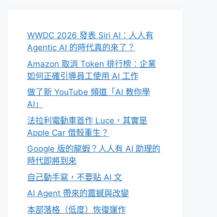
WWDC 2026 發表 Siri AI：人人有
Agentic AI 的時代真的來了？
Amazon 取消 Token 排行榜：企業
如何正確引導員工使用 AI 工作
做了新 YouTube 頻道「AI 教你學
AI」
法拉利電動車首作 Luce，其實是
Apple Car 借殼重生？
Google 版的龍蝦？人人有 AI 助理的
時代即將到來
自己動手寫，不要貼 AI 文
AI Agent 帶來的震撼與改變
本部落格（低度）恢復運作