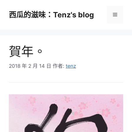
跳
至
西瓜的滋味：Tenz's blog
選
主
要
單
內
容
賀年。
2018 年 2 月 14 日
作者:
tenz