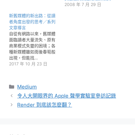
2008 年 7 月 29 日
新舊媒體的新出路：從讀
者角度出發的思考／系列
文章導言
自從有網路以來，舊媒體
面臨讀者大量流失、原有
商業模式失靈的困境；各
種新媒體雖如雨後春筍般
出現，但能找…
2017 年 10 月 23 日
分
Medium
類
令人大開眼界的 Apple 聲學實驗室參訪記錄
Render 到底該怎麼翻？