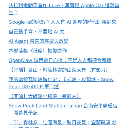
法拉利電動車首作 Luce，其實是 Apple Car 借殼重
生？
Google 版的龍蝦？人人有 AI 助理的時代即將到來
自己動手寫，不要貼 AI 文
AI Agent 帶來的震撼與改變
本部落格（低度）恢復運作
OpenClaw 試用數日心得：不是人人都適合養蝦
【宜蘭】員山・燈篙林道的山海大景（有影片）
我的露營瓦斯爐進化史：卡式爐、攻頂爐、Snow
Peak GS-450R 單口爐
【宜蘭】大礁溪小秘境（有影片）
Snow Peak Land Station Tainan 台南安平旗艦店
｜開幕見學記
「半」森林系／壯闊海景／眩目夜景：宜蘭礁溪 杉