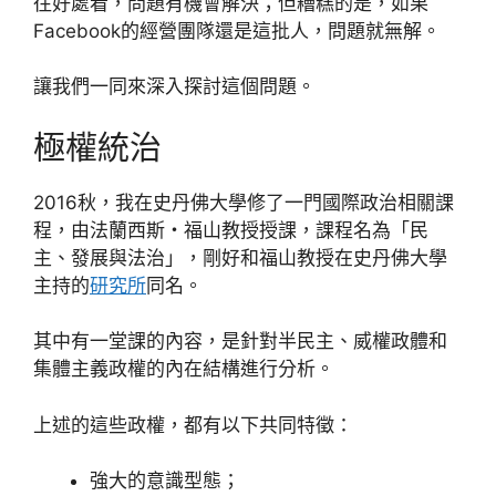
往好處看，問題有機會解決；但糟糕的是，如果
Facebook的經營團隊還是這批人，問題就無解。
讓我們一同來深入探討這個問題。
極權統治
2016秋，我在史丹佛大學修了一門國際政治相關課
程，由法蘭西斯・福山教授授課，課程名為「民
主、發展與法治」，剛好和福山教授在史丹佛大學
主持的
研究所
同名。
其中有一堂課的內容，是針對半民主、威權政體和
集體主義政權的內在結構進行分析。
上述的這些政權，都有以下共同特徵：
強大的意識型態；