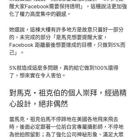
醒大家Facebook需要保持透明」，這種說法更加強
化了權力高度集中的觀感。
她還說，這棟大樓有許多地方是故意只蓋好一部分
的，未完成的部分「是馬克想要提醒大家，
Facebook 距離最後想要達成的目標，只做到5%而
己」。
5%就造成這麼多問題，真的給它做到100%還得
了，想來實在令人害怕。
對馬克・祖克伯的個人崇拜，經過精
心設計，絕非偶然
當馬克・祖克伯馬不停蹄地在美國各地飛來飛去
時，後面必定跟著一位前白宮專屬攝影師，不停地
為他拍照留影；為了強化公司神秘形象、滿足大眾