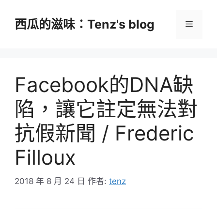
跳
至
西瓜的滋味：Tenz's blog
選
主
要
單
內
容
Facebook的DNA缺
陷，讓它註定無法對
抗假新聞 / Frederic
Filloux
2018 年 8 月 24 日
作者:
tenz