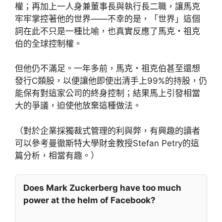
權；再加上一人身兼董事長與執行長二職，讓馬克
牢牢掌控著他的世界——不幸的是，「世界」這個
詞在此不只是一種比喻，也真實反應了馬克・祖克
伯的全球控制權。
但他仍不滿足。一年多前，馬克・祖克伯甚至還想
發行C類股，以便讓他即使出清手上99%的持股，仍
能保有對這家公司的終身控制；結果馬上引發相當
大的爭議，迫使他放棄這種做法。
（對於企業採獨裁式管理的利與弊，有興趣的讀者
可以參考曼徹斯特大學財金教授Stefan Petry的這
篇分析，相當有趣。）
Does Mark Zuckerberg have too much
power at the helm of Facebook?