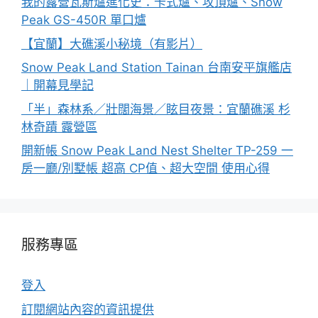
我的露營瓦斯爐進化史：卡式爐、攻頂爐、Snow
Peak GS-450R 單口爐
【宜蘭】大礁溪小秘境（有影片）
Snow Peak Land Station Tainan 台南安平旗艦店
｜開幕見學記
「半」森林系／壯闊海景／眩目夜景：宜蘭礁溪 杉
林奇蹟 露營區
開新帳 Snow Peak Land Nest Shelter TP-259 一
房一廳/別墅帳 超高 CP值、超大空間 使用心得
服務專區
登入
訂閱網站內容的資訊提供