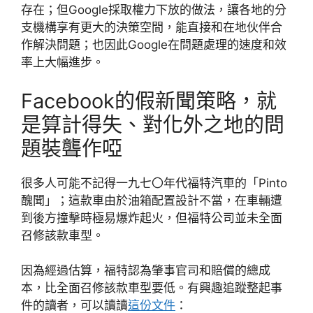
存在；但Google採取權力下放的做法，讓各地的分
支機構享有更大的決策空間，能直接和在地伙伴合
作解決問題；也因此Google在問題處理的速度和效
率上大幅進步。
Facebook的假新聞策略，就
是算計得失、對化外之地的問
題裝聾作啞
很多人可能不記得一九七〇年代福特汽車的「Pinto
醜聞」；這款車由於油箱配置設計不當，在車輛遭
到後方撞擊時極易爆炸起火，但福特公司並未全面
召修該款車型。
因為經過估算，福特認為肇事官司和賠償的總成
本，比全面召修該款車型要低。有興趣追蹤整起事
件的讀者，可以讀讀
這份文件
：