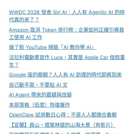
WWDC 2026 發表 Siri AI：人人有 Agentic AI 的時
代真的來了？
Amazon 取消 Token 排行榜：企業如何正確引導員
工使用 AI 工作
做了新 YouTube 頻道「AI 教你學 AI」
法拉利電動車首作 Luce，其實是 Apple Car 借殼重
生？
Google 版的龍蝦？人人有 AI 助理的時代即將到來
自己動手寫，不要貼 AI 文
AI Agent 帶來的震撼與改變
本部落格（低度）恢復運作
OpenClaw 試用數日心得：不是人人都適合養蝦
【宜蘭】員山・燈篙林道的山海大景（有影片）