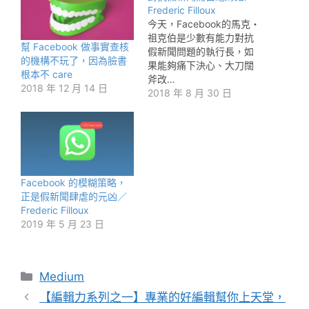
Frederic Filloux
今天，Facebook的馬克・
祖克伯是少數有能力對抗
幫 Facebook 做事實查核
假新聞問題的執行長，如
的機構不玩了，因為臉書
果能夠痛下決心、大刀闊
根本不 care
斧改…
2018 年 12 月 14 日
2018 年 8 月 30 日
Facebook 的模糊策略，
正是假新聞肆虐的元凶／
Frederic Filloux
2019 年 5 月 23 日
分
Medium
類
【編輯力系列之一】專業的好編輯幫你上天堂，