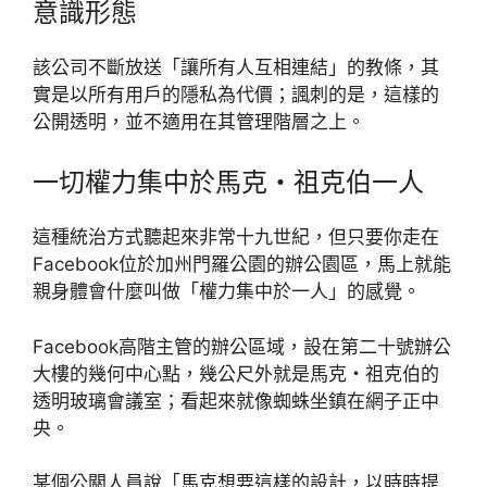
意識形態
該公司不斷放送「讓所有人互相連結」的教條，其
實是以所有用戶的隱私為代價；諷刺的是，這樣的
公開透明，並不適用在其管理階層之上。
一切權力集中於馬克・祖克伯一人
這種統治方式聽起來非常十九世紀，但只要你走在
Facebook位於加州門羅公園的辦公園區，馬上就能
親身體會什麼叫做「權力集中於一人」的感覺。
Facebook高階主管的辦公區域，設在第二十號辦公
大樓的幾何中心點，幾公尺外就是馬克・祖克伯的
透明玻璃會議室；看起來就像蜘蛛坐鎮在網子正中
央。
某個公關人員說「馬克想要這樣的設計，以時時提