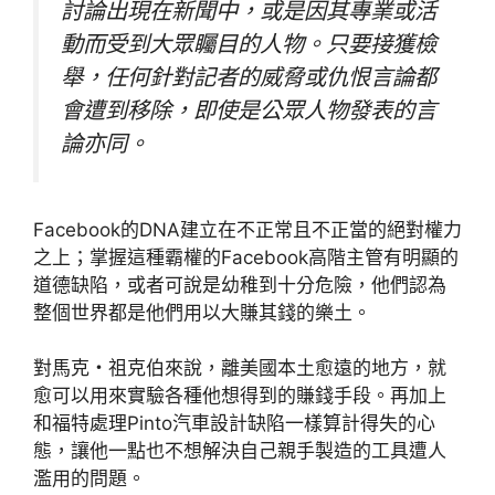
討論出現在新聞中，或是因其專業或活
動而受到大眾矚目的人物。只要接獲檢
舉，任何針對記者的威脅或仇恨言論都
會遭到移除，即使是公眾人物發表的言
論亦同。
Facebook的DNA建立在不正常且不正當的絕對權力
之上；掌握這種霸權的Facebook高階主管有明顯的
道德缺陷，或者可說是幼稚到十分危險，他們認為
整個世界都是他們用以大賺其錢的樂土。
對馬克・祖克伯來說，離美國本土愈遠的地方，就
愈可以用來實驗各種他想得到的賺錢手段。再加上
和福特處理Pinto汽車設計缺陷一樣算計得失的心
態，讓他一點也不想解決自己親手製造的工具遭人
濫用的問題。