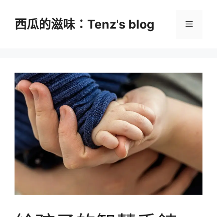
跳
至
西瓜的滋味：Tenz's blog
選
主
要
單
內
容