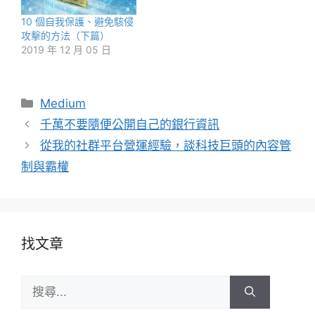
10 個自我保護、避免駭侵
攻擊的方法（下篇）
2019 年 12 月 05 日
分
Medium
類
千萬不要隨便公開自己的銀行資訊
從我的社群平台營運經驗，談科技巨頭的內容管
制與霸權
找文章
搜
尋: