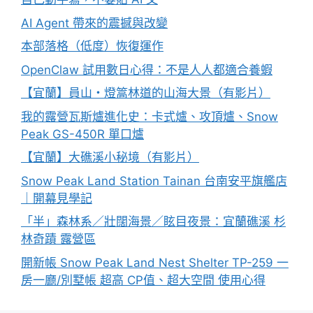
AI Agent 帶來的震撼與改變
本部落格（低度）恢復運作
OpenClaw 試用數日心得：不是人人都適合養蝦
【宜蘭】員山・燈篙林道的山海大景（有影片）
我的露營瓦斯爐進化史：卡式爐、攻頂爐、Snow
Peak GS-450R 單口爐
【宜蘭】大礁溪小秘境（有影片）
Snow Peak Land Station Tainan 台南安平旗艦店
｜開幕見學記
「半」森林系／壯闊海景／眩目夜景：宜蘭礁溪 杉
林奇蹟 露營區
開新帳 Snow Peak Land Nest Shelter TP-259 一
房一廳/別墅帳 超高 CP值、超大空間 使用心得