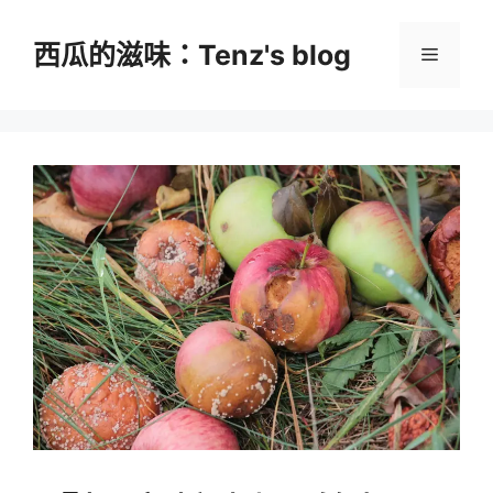
跳
至
西瓜的滋味：Tenz's blog
選
主
要
單
內
容