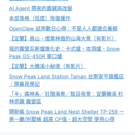
AI Agent 帶來的震撼與改變
本部落格（低度）恢復運作
OpenClaw 試用數日心得：不是人人都適合養蝦
【宜蘭】員山・燈篙林道的山海大景（有影片）
我的露營瓦斯爐進化史：卡式爐、攻頂爐、Snow
Peak GS-450R 單口爐
【宜蘭】大礁溪小秘境（有影片）
Snow Peak Land Station Tainan 台南安平旗艦店
｜開幕見學記
「半」森林系／壯闊海景／眩目夜景：宜蘭礁溪 杉
林奇蹟 露營區
開新帳 Snow Peak Land Nest Shelter TP-259 一
房一廳/別墅帳 超高 CP值、超大空間 使用心得