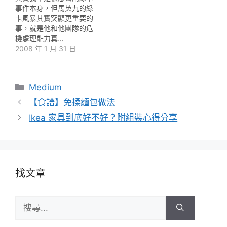
事件本身，但馬英九的綠
卡風暴其實突顯更重要的
事，就是他和他團隊的危
機處理能力真…
2008 年 1 月 31 日
分
Medium
類
【食譜】免揉麵包做法
Ikea 家具到底好不好？附組裝心得分享
找文章
搜
尋: