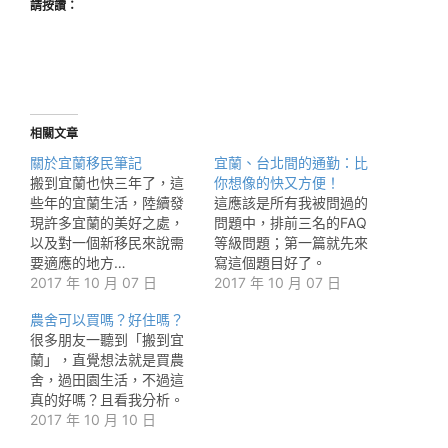
請按讚：
相關文章
關於宜蘭移民筆記
宜蘭、台北間的通勤：比
搬到宜蘭也快三年了，這
你想像的快又方便！
些年的宜蘭生活，陸續發
這應該是所有我被問過的
現許多宜蘭的美好之處，
問題中，排前三名的FAQ
以及對一個新移民來說需
等級問題；第一篇就先來
要適應的地方…
寫這個題目好了。
2017 年 10 月 07 日
2017 年 10 月 07 日
農舍可以買嗎？好住嗎？
很多朋友一聽到「搬到宜
蘭」，直覺想法就是買農
舍，過田園生活，不過這
真的好嗎？且看我分析。
2017 年 10 月 10 日