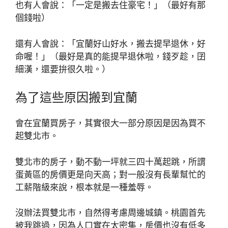
也有人會說：「一定是搬去住豪宅！」（最好有那
個錢啦）
還有人會說：「宜蘭好山好水，搬去提早退休，好
命喔！」（最好是真的能提早退休啦，錢歹趁，囝
細漢，還要拚很久啦。）
為了這些原因搬到宜蘭
會在宜蘭買房子，其實很大一部分原因是因為買不
起雙北市。
雙北市的房子，動不動一坪就三四十萬起跳，所謂
蛋黃區的房價更是向天高；對一般沒有長輩幫忙的
工薪階級來說，根本就是一種羞辱。
沒辦法買雙北市，自然得考慮周邊城鎮。桃園首先
被我跳過，因為人口實在太密集，房價也沒有低多