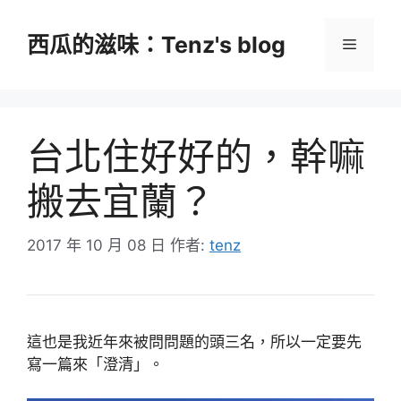
跳
至
西瓜的滋味：Tenz's blog
選
主
要
單
內
容
台北住好好的，幹嘛
搬去宜蘭？
2017 年 10 月 08 日
作者:
tenz
這也是我近年來被問問題的頭三名，所以一定要先
寫一篇來「澄清」。