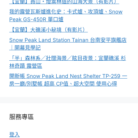
【宜蘭】員山・燈篙林道的山海大景（有影片）
我的露營瓦斯爐進化史：卡式爐、攻頂爐、Snow
Peak GS-450R 單口爐
【宜蘭】大礁溪小秘境（有影片）
Snow Peak Land Station Tainan 台南安平旗艦店
｜開幕見學記
「半」森林系／壯闊海景／眩目夜景：宜蘭礁溪 杉
林奇蹟 露營區
開新帳 Snow Peak Land Nest Shelter TP-259 一
房一廳/別墅帳 超高 CP值、超大空間 使用心得
服務專區
登入