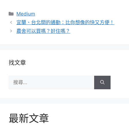
分
Medium
類
宜蘭、台北間的通勤：比你想像的快又方便！
農舍可以買嗎？好住嗎？
找文章
搜
尋:
最新文章