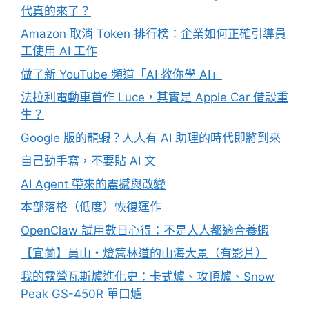
代真的來了？
Amazon 取消 Token 排行榜：企業如何正確引導員
工使用 AI 工作
做了新 YouTube 頻道「AI 教你學 AI」
法拉利電動車首作 Luce，其實是 Apple Car 借殼重
生？
Google 版的龍蝦？人人有 AI 助理的時代即將到來
自己動手寫，不要貼 AI 文
AI Agent 帶來的震撼與改變
本部落格（低度）恢復運作
OpenClaw 試用數日心得：不是人人都適合養蝦
【宜蘭】員山・燈篙林道的山海大景（有影片）
我的露營瓦斯爐進化史：卡式爐、攻頂爐、Snow
Peak GS-450R 單口爐