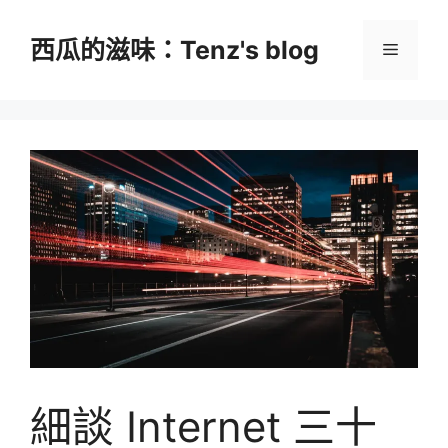
跳
至
西瓜的滋味：Tenz's blog
選
主
要
單
內
容
細談 Internet 三十