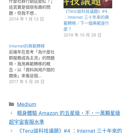
什麼社群行銷這麼紅？」
這其實是個很有趣的問
《Tenz談科技議題》#4
題，但我不想…
：Internet 三十年來的典
2014 年 1 月 13 日
範轉移／下一個典範是什
麼？
2019 年 10 月 29 日
Internet的典範轉移
前幾年在思考「為什麼社
群服務成為主流」的問題
時，我用典範轉移的概
念，以「資料與用戶間的
關係」來看這個…
2017 年 5 月 26 日
分
Medium
類
親身體驗 Amazon 的五星級，不，一萬顆星級
超宇宙客服水準
《Tenz談科技議題》#4 ：Internet 三十年來的