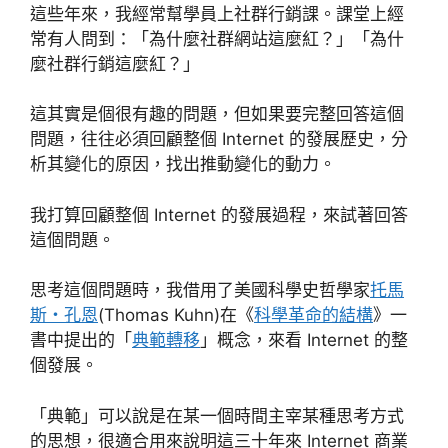
這些年來，我經常幫學員上社群行銷課。課堂上經
常有人問到：「為什麼社群網站這麼紅？」「為什
麼社群行銷這麼紅？」
這其實是個很有趣的問題，但如果要完整回答這個
問題，往往必須回顧整個 Internet 的發展歷史，分
析其變化的原因，找出推動變化的動力。
我打算回顧整個 Internet 的發展過程，來試著回答
這個問題。
思考這個問題時，我借用了美國科學史哲學家
托馬
斯・孔恩
(Thomas Kuhn)在《
科學革命的結構
》一
書中提出的「
典範轉移
」概念，來看 Internet 的整
個發展。
「典範」可以說是在某一個時間主宰某種思考方式
的思想，很適合用來說明這三十年來 Internet 商業