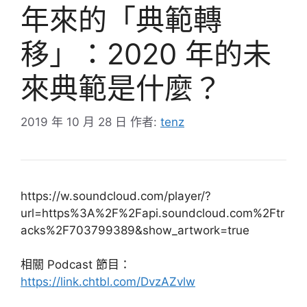
年來的「典範轉
移」：2020 年的未
來典範是什麼？
2019 年 10 月 28 日
作者:
tenz
https://w.soundcloud.com/player/?
url=https%3A%2F%2Fapi.soundcloud.com%2Ftr
acks%2F703799389&show_artwork=true
相關 Podcast 節目：
https://link.chtbl.com/DvzAZvlw