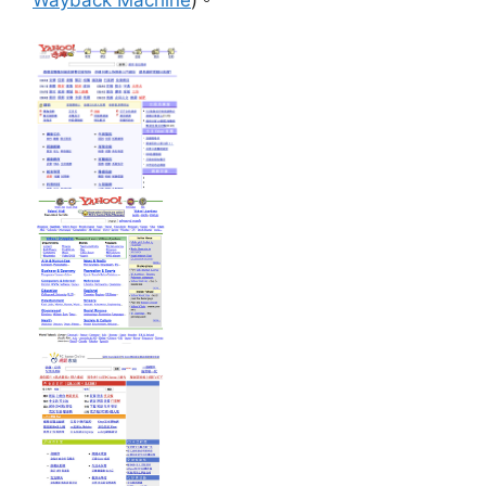
Wayback Machine
)。