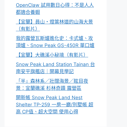
OpenClaw 試用數日心得：不是人人
都適合養蝦
【宜蘭】員山・燈篙林道的山海大景
（有影片）
我的露營瓦斯爐進化史：卡式爐、攻
頂爐、Snow Peak GS-450R 單口爐
【宜蘭】大礁溪小秘境（有影片）
Snow Peak Land Station Tainan 台
南安平旗艦店｜開幕見學記
「半」森林系／壯闊海景／眩目夜
景：宜蘭礁溪 杉林奇蹟 露營區
開新帳 Snow Peak Land Nest
Shelter TP-259 一房一廳/別墅帳 超
高 CP值、超大空間 使用心得