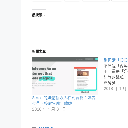
請按讚：
相關文章
別再講「〇〇
不管是「內容
王」還是「〇
錯誤的邏輯；
體經營…
2018 年 1 月
Scroll 的媒體新收入模式實驗：讀者
付費，換取無廣告體驗
2020 年 1 月 31 日
分