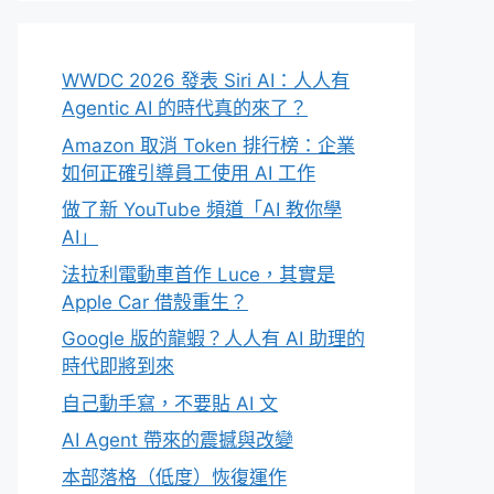
WWDC 2026 發表 Siri AI：人人有
Agentic AI 的時代真的來了？
Amazon 取消 Token 排行榜：企業
如何正確引導員工使用 AI 工作
做了新 YouTube 頻道「AI 教你學
AI」
法拉利電動車首作 Luce，其實是
Apple Car 借殼重生？
Google 版的龍蝦？人人有 AI 助理的
時代即將到來
自己動手寫，不要貼 AI 文
AI Agent 帶來的震撼與改變
本部落格（低度）恢復運作