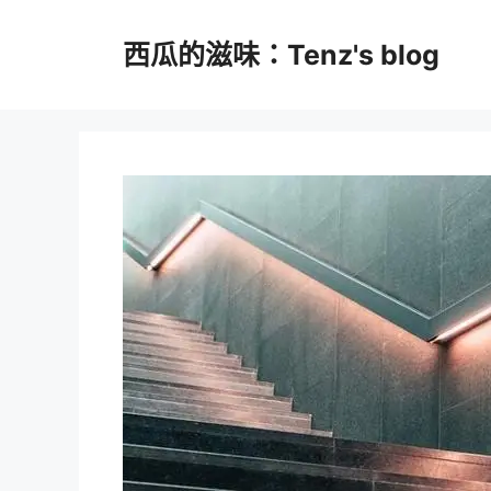
跳
至
西瓜的滋味：Tenz's blog
主
要
內
容