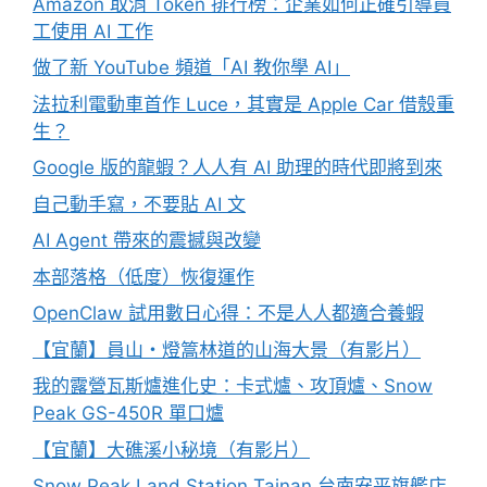
Amazon 取消 Token 排行榜：企業如何正確引導員
工使用 AI 工作
做了新 YouTube 頻道「AI 教你學 AI」
法拉利電動車首作 Luce，其實是 Apple Car 借殼重
生？
Google 版的龍蝦？人人有 AI 助理的時代即將到來
自己動手寫，不要貼 AI 文
AI Agent 帶來的震撼與改變
本部落格（低度）恢復運作
OpenClaw 試用數日心得：不是人人都適合養蝦
【宜蘭】員山・燈篙林道的山海大景（有影片）
我的露營瓦斯爐進化史：卡式爐、攻頂爐、Snow
Peak GS-450R 單口爐
【宜蘭】大礁溪小秘境（有影片）
Snow Peak Land Station Tainan 台南安平旗艦店