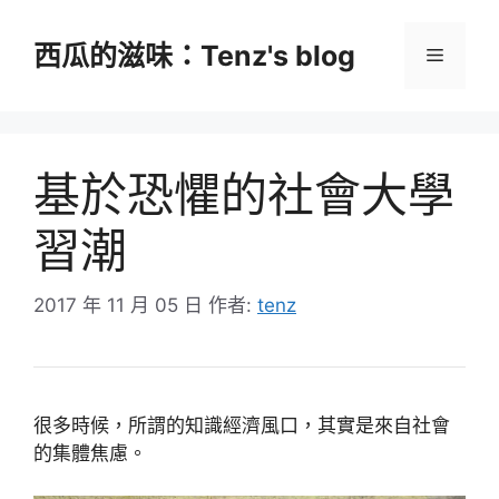
跳
至
西瓜的滋味：Tenz's blog
選
主
要
單
內
容
基於恐懼的社會大學
習潮
2017 年 11 月 05 日
作者:
tenz
很多時候，所謂的知識經濟風口，其實是來自社會
的集體焦慮。