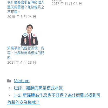
為什麼那麼多台灣經理人
2017 年 11 月 04 日
整天馬雲說？兼談乾貨之
不可靠。
2019 年 6 月 14 日
知識平台的經營困境：内
容、社群和商業模式的問
題
2021 年 4 月 23 日
分
Medium
類
短評：羅胖的商業模式本質
1–2. 新媒體為什麼也不好過？為什麼難以找到可
依賴的商業模式？