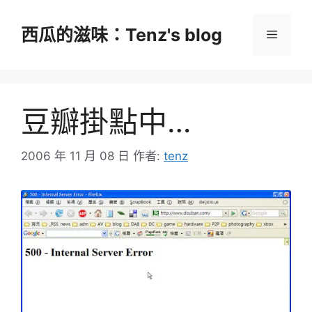
跳
至
西瓜的滋味：Tenz's blog
選
主
要
單
內
容
豆瓣掛點中…
2006 年 11 月 08 日
作者:
tenz