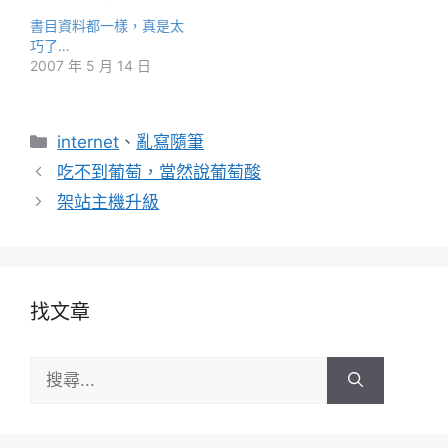
書目資料都一樣，真是太
巧了…
2007 年 5 月 14 日
分
internet
、
亂寫隨筆
類
吃不到葡萄，當然說葡萄酸
架站主機升級
找文章
搜
尋: