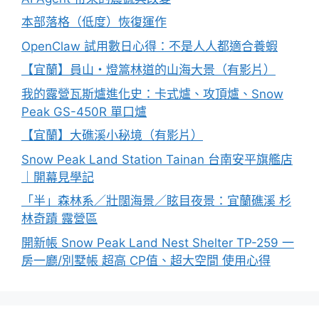
本部落格（低度）恢復運作
OpenClaw 試用數日心得：不是人人都適合養蝦
【宜蘭】員山・燈篙林道的山海大景（有影片）
我的露營瓦斯爐進化史：卡式爐、攻頂爐、Snow
Peak GS-450R 單口爐
【宜蘭】大礁溪小秘境（有影片）
Snow Peak Land Station Tainan 台南安平旗艦店
｜開幕見學記
「半」森林系／壯闊海景／眩目夜景：宜蘭礁溪 杉
林奇蹟 露營區
開新帳 Snow Peak Land Nest Shelter TP-259 一
房一廳/別墅帳 超高 CP值、超大空間 使用心得