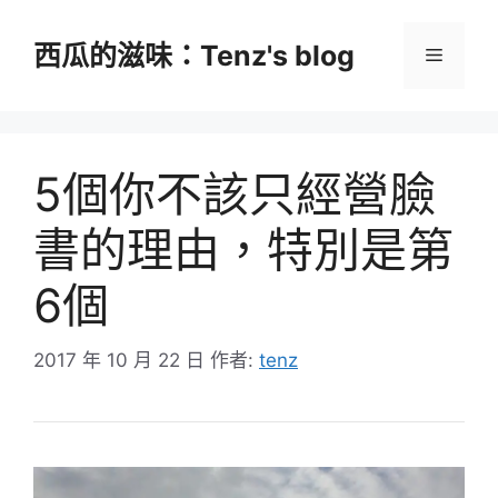
跳
至
西瓜的滋味：Tenz's blog
選
主
要
單
內
容
5個你不該只經營臉
書的理由，特別是第
6個
2017 年 10 月 22 日
作者:
tenz