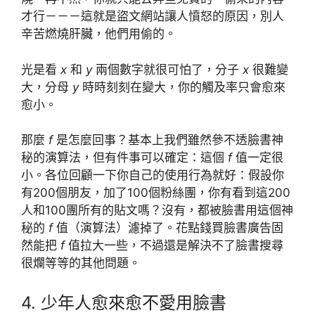
才行－－－這就是盜文網站讓人憤怒的原因，別人
辛苦燃燒肝臟，他們用偷的。
光是看
x
和
y
兩個數字就很可怕了，分子
x
很難變
大，分母
y
時時刻刻在變大，你的觸及率只會愈來
愈小。
那麼
f
是怎麼回事？基本上我們雖然參不透臉書神
秘的演算法，但有件事可以確定：這個
f
值一定很
小。各位回顧一下你自己的使用行為就好：假設你
有200個朋友，加了100個粉絲團，你有看到這200
人和100團所有的貼文嗎？沒有，都被臉書用這個神
秘的
f
值（演算法）濾掉了。花點錢買臉書廣告固
然能把
f
值拉大一些，不過還是解決不了臉書搜尋
很爛等等的其他問題。
4. 少年人愈來愈不愛用臉書