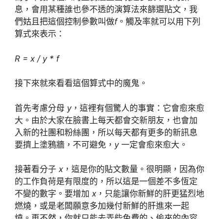
息，會用某種誰也參不透的演算法來篩選貼文，我
們姑且把這個控制參數叫做
f
。觸及率就可以用下列
算式來表示：
R = x / y * f
接下來就來看看這個算式中的魔鬼。
首先考慮分母
y
，這裡有個驚人的事實：它會愈來愈
大。由於大家在臉書上每天都會交新朋友，也會加
入新的社團和粉絲團，所以每天都有更多的新訊息
要擠上塗鴉牆，不可避免，
y
一定會愈來愈大。
接著看分子
x
，這是你的貼文數量。很明顯，因為你
的工作負荷是有限度的，所以這是一個差不多恆定
不變的數字。要增加
x
，只能讓你新鮮的肝更猛烈地
燃燒，或是老闆願意多加幾付新鮮的肝進來一起
燒。再不然，你就只能去弄些免費的、偷來的內容