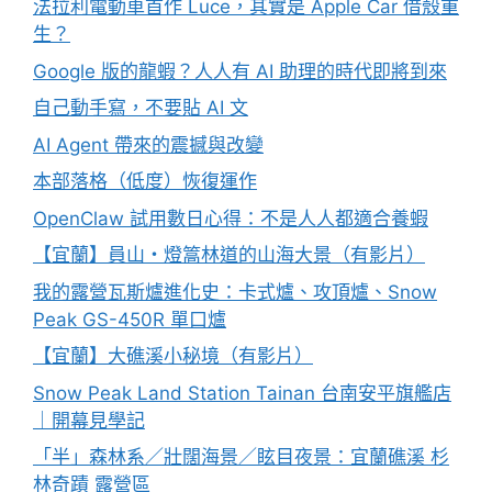
法拉利電動車首作 Luce，其實是 Apple Car 借殼重
生？
Google 版的龍蝦？人人有 AI 助理的時代即將到來
自己動手寫，不要貼 AI 文
AI Agent 帶來的震撼與改變
本部落格（低度）恢復運作
OpenClaw 試用數日心得：不是人人都適合養蝦
【宜蘭】員山・燈篙林道的山海大景（有影片）
我的露營瓦斯爐進化史：卡式爐、攻頂爐、Snow
Peak GS-450R 單口爐
【宜蘭】大礁溪小秘境（有影片）
Snow Peak Land Station Tainan 台南安平旗艦店
｜開幕見學記
「半」森林系／壯闊海景／眩目夜景：宜蘭礁溪 杉
林奇蹟 露營區