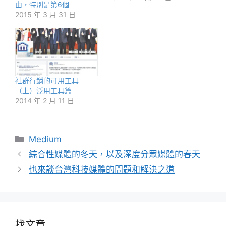
由，特別是第6個
2015 年 3 月 31 日
社群行銷的可用工具
（上）泛用工具篇
2014 年 2 月 11 日
分
Medium
類
綜合性媒體的冬天，以及深度分眾媒體的春天
也來談台灣科技媒體的問題和解決之道
找文章