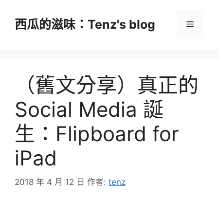
跳
至
西瓜的滋味：Tenz's blog
選
主
要
單
內
容
（舊文分享）真正的
Social Media 誕
生：Flipboard for
iPad
2018 年 4 月 12 日
作者:
tenz