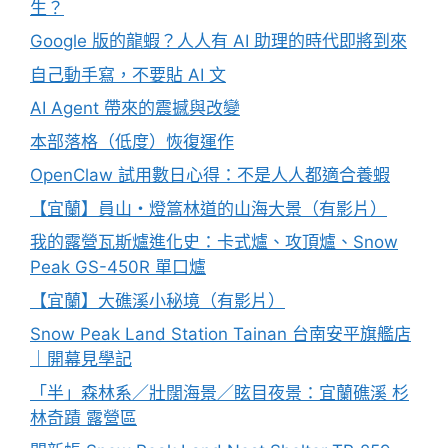
生？
Google 版的龍蝦？人人有 AI 助理的時代即將到來
自己動手寫，不要貼 AI 文
AI Agent 帶來的震撼與改變
本部落格（低度）恢復運作
OpenClaw 試用數日心得：不是人人都適合養蝦
【宜蘭】員山・燈篙林道的山海大景（有影片）
我的露營瓦斯爐進化史：卡式爐、攻頂爐、Snow
Peak GS-450R 單口爐
【宜蘭】大礁溪小秘境（有影片）
Snow Peak Land Station Tainan 台南安平旗艦店
｜開幕見學記
「半」森林系／壯闊海景／眩目夜景：宜蘭礁溪 杉
林奇蹟 露營區