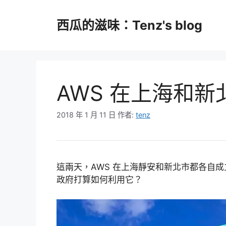
跳
至
西瓜的滋味：Tenz's blog
主
要
內
容
AWS 在上海和
2018 年 1 月 11 日
作者:
tenz
這兩天，AWS 在上海靜安和新北市都各自
政府打算如何利用它？