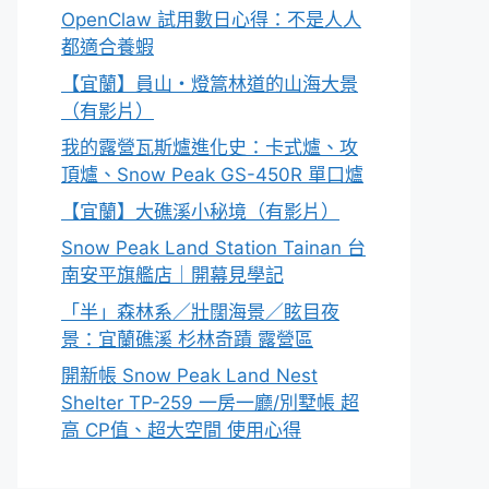
OpenClaw 試用數日心得：不是人人
都適合養蝦
【宜蘭】員山・燈篙林道的山海大景
（有影片）
我的露營瓦斯爐進化史：卡式爐、攻
頂爐、Snow Peak GS-450R 單口爐
【宜蘭】大礁溪小秘境（有影片）
Snow Peak Land Station Tainan 台
南安平旗艦店｜開幕見學記
「半」森林系／壯闊海景／眩目夜
景：宜蘭礁溪 杉林奇蹟 露營區
開新帳 Snow Peak Land Nest
Shelter TP-259 一房一廳/別墅帳 超
高 CP值、超大空間 使用心得