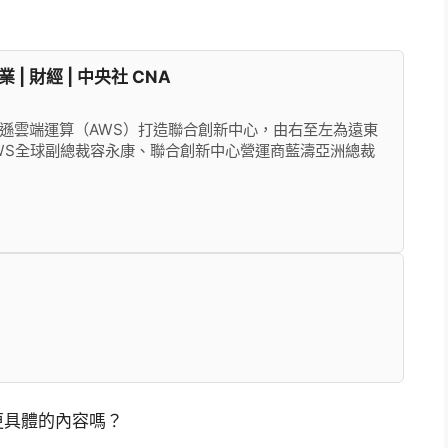
 財經 | 中央社 CNA
馬遜雲端運算（AWS）打造聯合創新中心，由右至左為遠東
WS全球副總裁容永康、聯合創新中心營運商藍濤亞洲總裁
更具體的內容嗎？