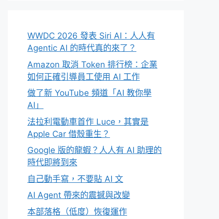
WWDC 2026 發表 Siri AI：人人有
Agentic AI 的時代真的來了？
Amazon 取消 Token 排行榜：企業
如何正確引導員工使用 AI 工作
做了新 YouTube 頻道「AI 教你學
AI」
法拉利電動車首作 Luce，其實是
Apple Car 借殼重生？
Google 版的龍蝦？人人有 AI 助理的
時代即將到來
自己動手寫，不要貼 AI 文
AI Agent 帶來的震撼與改變
本部落格（低度）恢復運作