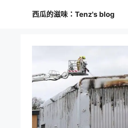
跳
至
西瓜的滋味：Tenz's blog
主
要
內
容