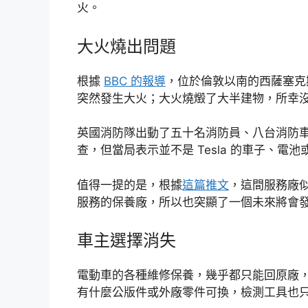
火。
大火燒出問題
根據
BBC 的報導
，位於倫敦以南的西薩塞克斯
突然發生大火；大火燒燬了大半建物，所幸
英國消防隊出動了五十名消防員、八台消防
查，但當局表示並不是 Tesla 的車子、電
值得一提的是，根據
這篇推文
，這間服務廠似乎
服務的保養廠，所以也突顯了一個未來將會
車主選擇消失
電動車的各種維修保養，幾乎都只能回原廠
有什麼公版件或外廠零件可換，檢測工具也