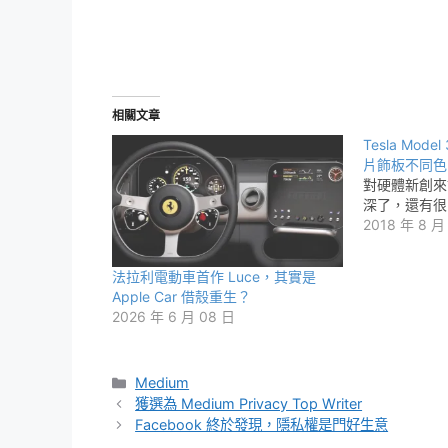
相關文章
Tesla Mo
片飾板不同色
對硬體新創來
深了，還有很
2018 年 8 月
法拉利電動車首作 Luce，其實是
Apple Car 借殼重生？
2026 年 6 月 08 日
分
Medium
類
獲選為 Medium Privacy Top Writer
Facebook 終於發現，隱私權是門好生意