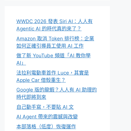
WWDC 2026 發表 Siri AI：人人有
Agentic AI 的時代真的來了？
Amazon 取消 Token 排行榜：企業
如何正確引導員工使用 AI 工作
做了新 YouTube 頻道「AI 教你學
AI」
法拉利電動車首作 Luce，其實是
Apple Car 借殼重生？
Google 版的龍蝦？人人有 AI 助理的
時代即將到來
自己動手寫，不要貼 AI 文
AI Agent 帶來的震撼與改變
本部落格（低度）恢復運作