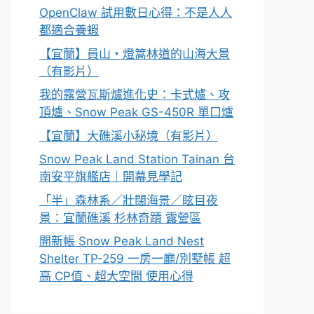
OpenClaw 試用數日心得：不是人人
都適合養蝦
【宜蘭】員山・燈篙林道的山海大景
（有影片）
我的露營瓦斯爐進化史：卡式爐、攻
頂爐、Snow Peak GS-450R 單口爐
【宜蘭】大礁溪小秘境（有影片）
Snow Peak Land Station Tainan 台
南安平旗艦店｜開幕見學記
「半」森林系／壯闊海景／眩目夜
景：宜蘭礁溪 杉林奇蹟 露營區
開新帳 Snow Peak Land Nest
Shelter TP-259 一房一廳/別墅帳 超
高 CP值、超大空間 使用心得