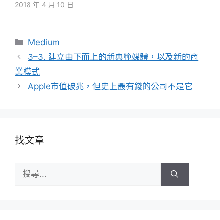
2018 年 4 月 10 日
分
Medium
類
3–3. 建立由下而上的新典範媒體，以及新的商
業模式
Apple市值破兆，但史上最有錢的公司不是它
找文章
搜
尋: