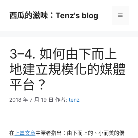
跳
至
西瓜的滋味：Tenz's blog
選
主
要
單
內
容
3–4. 如何由下而上
地建立規模化的媒體
平台？
2018 年 7 月 19 日
作者:
tenz
在
上篇文章
中筆者指出：由下而上的、小而美的優