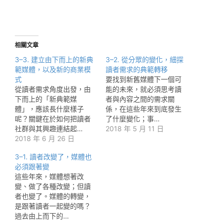
相關文章
3–3. 建立由下而上的新典
3–2. 從分眾的變化，細探
範媒體，以及新的商業模
讀者需求的典範轉移
式
要找到新舊媒體下一個可
從讀者需求角度出發，由
能的未來，就必須思考讀
下而上的「新典範媒
者與內容之間的需求關
體」，應該長什麼樣子
係，在這些年來到底發生
呢？關鍵在於如何把讀者
了什麼變化；事…
社群與其興趣連結起…
2018 年 5 月 11 日
2018 年 6 月 26 日
3–1. 讀者改變了，媒體也
必須跟著變
這些年來，媒體想著改
變、做了各種改變；但讀
者也變了。媒體的轉變，
是跟著讀者一起變的嗎？
過去由上而下的…