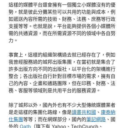
這樣的媒體平台還會擁有一個獨立小媒體沒有的優
勢，就是彼此分攤某些可以共用的功能與成本，例
如遞送內容所需的技術、財務、法務、庶務等行政
支援等等。也就是說，平台能夠提供各個小媒體所
需的共通資源，而在所需資源不同的領域中各自努
力。
事實上，這樣的組織架構過去就已經存在了，例如
我曾經服務過的城邦出版集團，在當初就是集合了
許多出版方向不同的出版社，以平台化的架構進行
整合；各出版社自行針對目標市場的需求，擁有自
己的內容、企畫和通路團隊，但在印務、財務、法
務、客服等領域則是共用平台的服務資源。
除了城邦以外，國內外也有不少大型傳統媒體業者
是走這樣的集團化路線，像是
讀書共和國
、
康泰納
仕集團
等等；而在網媒部分，國內的
筆記網路
、國
外的
Oath
（旗下有 Yahoo、TechCrunch、