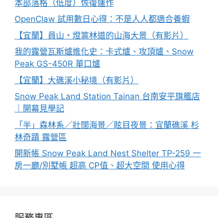
本部落格（低度）恢復運作
OpenClaw 試用數日心得：不是人人都適合養蝦
【宜蘭】員山・燈篙林道的山海大景（有影片）
我的露營瓦斯爐進化史：卡式爐、攻頂爐、Snow
Peak GS-450R 單口爐
【宜蘭】大礁溪小秘境（有影片）
Snow Peak Land Station Tainan 台南安平旗艦店
｜開幕見學記
「半」森林系／壯闊海景／眩目夜景：宜蘭礁溪 杉
林奇蹟 露營區
開新帳 Snow Peak Land Nest Shelter TP-259 一
房一廳/別墅帳 超高 CP值、超大空間 使用心得