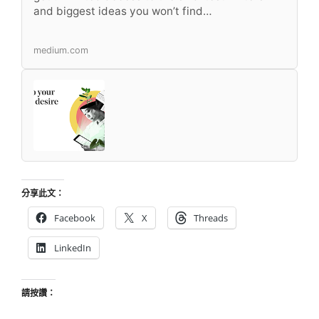
and biggest ideas you won’t find…
medium.com
分享此文：
Facebook
X
Threads
LinkedIn
請按讚：