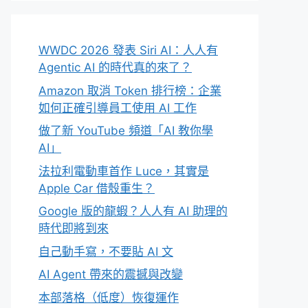
WWDC 2026 發表 Siri AI：人人有
Agentic AI 的時代真的來了？
Amazon 取消 Token 排行榜：企業
如何正確引導員工使用 AI 工作
做了新 YouTube 頻道「AI 教你學
AI」
法拉利電動車首作 Luce，其實是
Apple Car 借殼重生？
Google 版的龍蝦？人人有 AI 助理的
時代即將到來
自己動手寫，不要貼 AI 文
AI Agent 帶來的震撼與改變
本部落格（低度）恢復運作