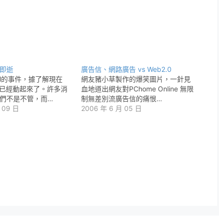
即逝
廣告信、網路廣告 vs Web2.0
EDM的事件，據了解現在
網友豬小草製作的爆笑圖片，一針見
內部已經動起來了。許多消
血地道出網友對PChome Online 無限
們不是不管，而…
制無差別流廣告信的痛恨…
 09 日
2006 年 6 月 05 日