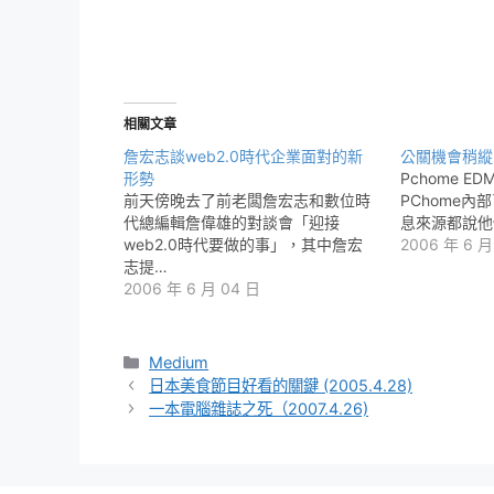
相關文章
詹宏志談web2.0時代企業面對的新
公關機會稍縱
形勢
Pchome 
前天傍晚去了前老闆詹宏志和數位時
PChome
代總編輯詹偉雄的對談會「迎接
息來源都說他
web2.0時代要做的事」，其中詹宏
2006 年 6 月
志提…
2006 年 6 月 04 日
分
Medium
類
日本美食節目好看的關鍵 (2005.4.28)
一本電腦雜誌之死（2007.4.26)