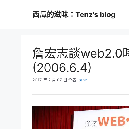
跳
至
西瓜的滋味：Tenz's blog
主
要
內
容
詹宏志談web2.
(2006.6.4)
2017 年 2 月 07 日
作者:
tenz