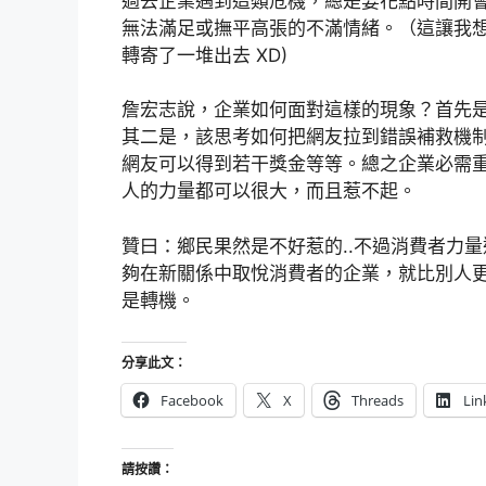
過去企業遇到這類危機，總是要花點時間開會
無法滿足或撫平高張的不滿情緒。（這讓我
轉寄了一堆出去 XD)
詹宏志說，企業如何面對這樣的現象？首先
其二是，該思考如何把網友拉到錯誤補救機
網友可以得到若干獎金等等。總之企業必需
人的力量都可以很大，而且惹不起。
贊曰：鄉民果然是不好惹的..不過消費者力
夠在新關係中取悅消費者的企業，就比別人
是轉機。
分享此文：
Facebook
X
Threads
Lin
請按讚：