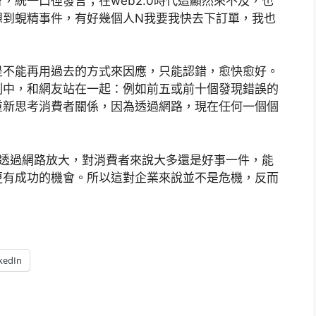
，統一口徑發言；在web2.0時代這顯然來不及，也
想到蜆精事件，有好幾個人N我要我快去下訂單，我也
是不能再用過去的方式來因應，只能認錯，愈快愈好。
制中，和網友站在一起：例如前五或前十個發現錯誤的
重新思考消費者關係，因為透過網路，現在任何一個個
量透過網路放大，對消費者來說大多還是好事一件，能
更有成功的機會。所以這對企業來說並不是危機，反而
kedIn