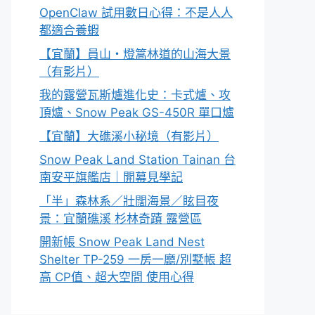
OpenClaw 試用數日心得：不是人人
都適合養蝦
【宜蘭】員山・燈篙林道的山海大景
（有影片）
我的露營瓦斯爐進化史：卡式爐、攻
頂爐、Snow Peak GS-450R 單口爐
【宜蘭】大礁溪小秘境（有影片）
Snow Peak Land Station Tainan 台
南安平旗艦店｜開幕見學記
「半」森林系／壯闊海景／眩目夜
景：宜蘭礁溪 杉林奇蹟 露營區
開新帳 Snow Peak Land Nest
Shelter TP-259 一房一廳/別墅帳 超
高 CP值、超大空間 使用心得