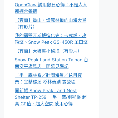
OpenClaw 試用數日心得：不是人人
都適合養蝦
【宜蘭】員山・燈篙林道的山海大景
（有影片）
我的露營瓦斯爐進化史：卡式爐、攻
頂爐、Snow Peak GS-450R 單口爐
【宜蘭】大礁溪小秘境（有影片）
Snow Peak Land Station Tainan 台
南安平旗艦店｜開幕見學記
「半」森林系／壯闊海景／眩目夜
景：宜蘭礁溪 杉林奇蹟 露營區
開新帳 Snow Peak Land Nest
Shelter TP-259 一房一廳/別墅帳 超
高 CP值、超大空間 使用心得