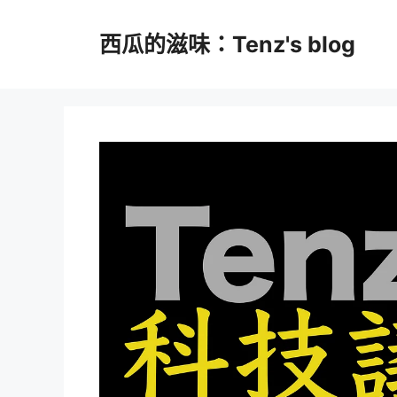
跳
至
西瓜的滋味：Tenz's blog
主
要
內
容