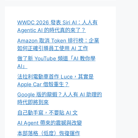
WWDC 2026 發表 Siri AI：人人有
Agentic AI 的時代真的來了？
Amazon 取消 Token 排行榜：企業
如何正確引導員工使用 AI 工作
做了新 YouTube 頻道「AI 教你學
AI」
法拉利電動車首作 Luce，其實是
Apple Car 借殼重生？
Google 版的龍蝦？人人有 AI 助理的
時代即將到來
自己動手寫，不要貼 AI 文
AI Agent 帶來的震撼與改變
本部落格（低度）恢復運作