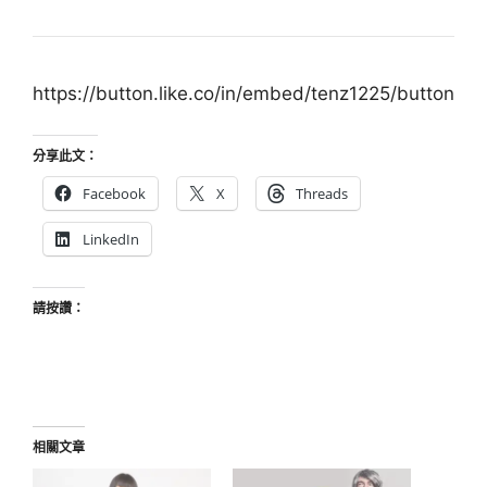
https://button.like.co/in/embed/tenz1225/button
分享此文：
Facebook
X
Threads
LinkedIn
請按讚：
相關文章