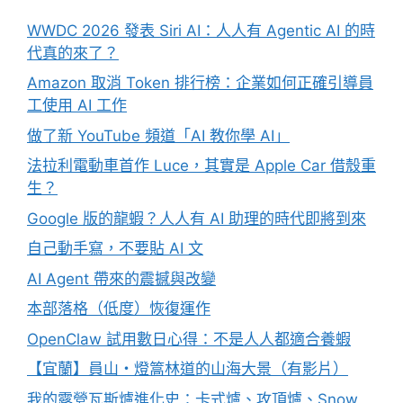
WWDC 2026 發表 Siri AI：人人有 Agentic AI 的時
代真的來了？
Amazon 取消 Token 排行榜：企業如何正確引導員
工使用 AI 工作
做了新 YouTube 頻道「AI 教你學 AI」
法拉利電動車首作 Luce，其實是 Apple Car 借殼重
生？
Google 版的龍蝦？人人有 AI 助理的時代即將到來
自己動手寫，不要貼 AI 文
AI Agent 帶來的震撼與改變
本部落格（低度）恢復運作
OpenClaw 試用數日心得：不是人人都適合養蝦
【宜蘭】員山・燈篙林道的山海大景（有影片）
我的露營瓦斯爐進化史：卡式爐、攻頂爐、Snow