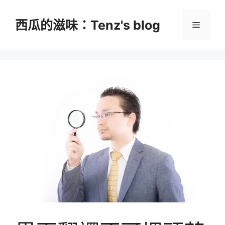
跳
至
西瓜的滋味：Tenz's blog
選
主
要
單
內
容