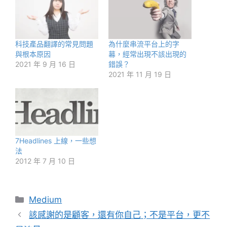
科技產品翻譯的常見問題
為什麼串流平台上的字
與根本原因
幕，經常出現不該出現的
2021 年 9 月 16 日
錯誤？
2021 年 11 月 19 日
7Headlines 上線，一些想
法
2012 年 7 月 10 日
分
Medium
類
該感謝的是顧客，還有你自己；不是平台，更不