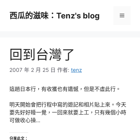
跳
至
西瓜的滋味：Tenz's blog
選
主
要
單
內
容
回到台灣了
2007 年 2 月 25 日
作者:
tenz
這趟日本行，有收獲也有遺憾，但是不虛此行。
明天開始會把行程中寫的遊記和相片貼上來。今天
要先好好睡一覺，一回來就要上工，只有幾個小時
可做收心操…
分享此文：