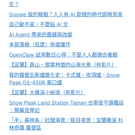
生？
Google 版的龍蝦？人人有 AI 助理的時代即將到來
自己動手寫，不要貼 AI 文
AI Agent 帶來的震撼與改變
本部落格（低度）恢復運作
OpenClaw 試用數日心得：不是人人都適合養蝦
【宜蘭】員山・燈篙林道的山海大景（有影片）
我的露營瓦斯爐進化史：卡式爐、攻頂爐、Snow
Peak GS-450R 單口爐
【宜蘭】大礁溪小秘境（有影片）
Snow Peak Land Station Tainan 台南安平旗艦店
｜開幕見學記
「半」森林系／壯闊海景／眩目夜景：宜蘭礁溪 杉
林奇蹟 露營區