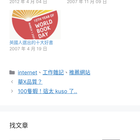
2012 年 4 月 04 日
2007 年 11 月 09 日
英國人選出的十大好書
2007 年 4 月 19 日
分
internet
、
工作雜記
、
推薦網站
類
華X品質？
100隻蝦！這太 kuso 了..
找文章