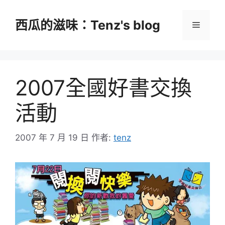
跳
至
西瓜的滋味：Tenz's blog
選
主
要
單
內
容
2007全國好書交換
活動
2007 年 7 月 19 日
作者:
tenz