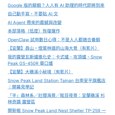
Google 版的龍蝦？人人有 AI 助理的時代即將到來
自己動手寫，不要貼 AI 文
AI Agent 帶來的震撼與改變
本部落格（低度）恢復運作
OpenClaw 試用數日心得：不是人人都適合養蝦
【宜蘭】員山・燈篙林道的山海大景（有影片）
我的露營瓦斯爐進化史：卡式爐、攻頂爐、Snow
Peak GS-450R 單口爐
【宜蘭】大礁溪小秘境（有影片）
Snow Peak Land Station Tainan 台南安平旗艦店
｜開幕見學記
「半」森林系／壯闊海景／眩目夜景：宜蘭礁溪 杉
林奇蹟 露營區
開新帳 Snow Peak Land Nest Shelter TP-259 一