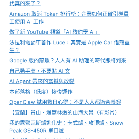
代真的來了？
Amazon 取消 Token 排行榜：企業如何正確引導員
工使用 AI 工作
做了新 YouTube 頻道「AI 教你學 AI」
法拉利電動車首作 Luce，其實是 Apple Car 借殼重
生？
Google 版的龍蝦？人人有 AI 助理的時代即將到來
自己動手寫，不要貼 AI 文
AI Agent 帶來的震撼與改變
本部落格（低度）恢復運作
OpenClaw 試用數日心得：不是人人都適合養蝦
【宜蘭】員山・燈篙林道的山海大景（有影片）
我的露營瓦斯爐進化史：卡式爐、攻頂爐、Snow
Peak GS-450R 單口爐