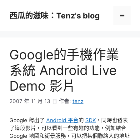
跳
至
西瓜的滋味：Tenz's blog
選
主
要
單
內
容
Google的手機作業
系統 Android Live
Demo 影片
2007 年 11 月 13 日
作者:
tenz
Google 釋出了
Android 平台
的
SDK
，同時也發表
了這段影片，可以看到一些有趣的功能，例如結合
Google 地圖和街景服務，可以把某個聯絡人的地址