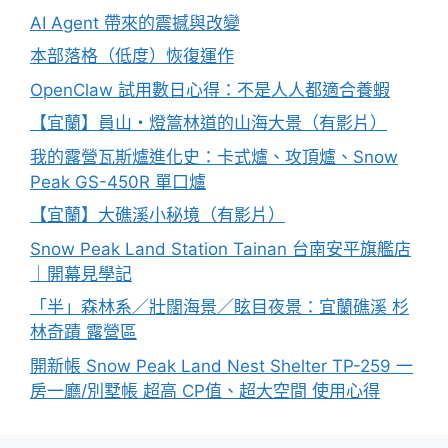
AI Agent 帶來的震撼與改變
本部落格（低度）恢復運作
OpenClaw 試用數日心得：不是人人都適合養蝦
【宜蘭】員山・燈篙林道的山海大景（有影片）
我的露營瓦斯爐進化史：卡式爐、攻頂爐、Snow
Peak GS-450R 單口爐
【宜蘭】大礁溪小秘境（有影片）
Snow Peak Land Station Tainan 台南安平旗艦店
｜開幕見學記
「半」森林系／壯闊海景／眩目夜景：宜蘭礁溪 杉
林奇蹟 露營區
開新帳 Snow Peak Land Nest Shelter TP-259 一
房一廳/別墅帳 超高 CP值、超大空間 使用心得