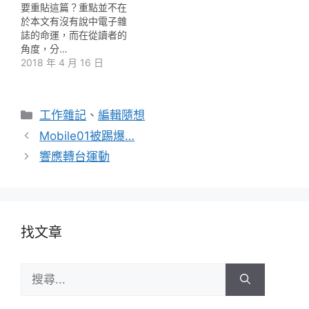
要重貼這篇？重點並不在
於本文有沒有說中電子雜
誌的命運，而在從讀者的
角度，分…
2018 年 4 月 16 日
分
工作雜記
、
編輯隨想
類
Mobile01被踢爆…
響應轉台運動
找文章
搜
尋: