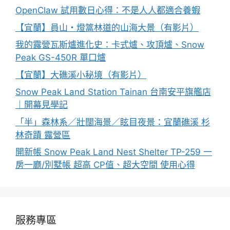
OpenClaw 試用數日心得：不是人人都適合養蝦
【宜蘭】員山・燈篙林道的山海大景（有影片）
我的露營瓦斯爐進化史：卡式爐、攻頂爐、Snow
Peak GS-450R 單口爐
【宜蘭】大礁溪小秘境（有影片）
Snow Peak Land Station Tainan 台南安平旗艦店
｜開幕見學記
「半」森林系／壯闊海景／眩目夜景：宜蘭礁溪 杉
林奇蹟 露營區
開新帳 Snow Peak Land Nest Shelter TP-259 一
房一廳/別墅帳 超高 CP值、超大空間 使用心得
服務專區