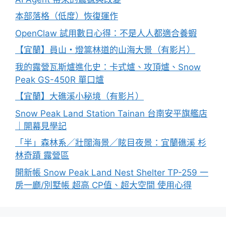
本部落格（低度）恢復運作
OpenClaw 試用數日心得：不是人人都適合養蝦
【宜蘭】員山・燈篙林道的山海大景（有影片）
我的露營瓦斯爐進化史：卡式爐、攻頂爐、Snow
Peak GS-450R 單口爐
【宜蘭】大礁溪小秘境（有影片）
Snow Peak Land Station Tainan 台南安平旗艦店
｜開幕見學記
「半」森林系／壯闊海景／眩目夜景：宜蘭礁溪 杉
林奇蹟 露營區
開新帳 Snow Peak Land Nest Shelter TP-259 一
房一廳/別墅帳 超高 CP值、超大空間 使用心得