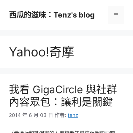
跳
至
西瓜的滋味：Tenz's blog
選
主
要
單
內
容
Yahoo!奇摩
我看 GigaCircle 與社群
內容眾包：讓利是關鍵
2014 年 6 月 03 日
作者:
tenz