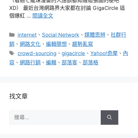
（看過七龍珠漫畫的人應該都知道這張圖的梗吧
XD） 最近台灣網路界大家都在討論 GigaCircle 這
個爆紅 …
閱讀全文
分
internet
、
Social Network
、
媒體思辨
、
社群行
類
銷
、
網路文化
、
編輯隨想
、
趨勢亂寫
標
crowd-sourcing
、
gigacircle
、
Yahoo!奇摩
、
內
籤
容
、
網路行銷
、
編輯
、
部落客
、
部落格
找文章
搜
尋: