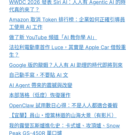
WWDC 2026 發表 Siri AI：人人有 Agentic AI 的時
代真的來了？
Amazon 取消 Token 排行榜：企業如何正確引導員
工使用 AI 工作
做了新 YouTube 頻道「AI 教你學 AI」
法拉利電動車首作 Luce，其實是 Apple Car 借殼重
生？
Google 版的龍蝦？人人有 AI 助理的時代即將到來
自己動手寫，不要貼 AI 文
AI Agent 帶來的震撼與改變
本部落格（低度）恢復運作
OpenClaw 試用數日心得：不是人人都適合養蝦
【宜蘭】員山・燈篙林道的山海大景（有影片）
我的露營瓦斯爐進化史：卡式爐、攻頂爐、Snow
Peak GS-450R 單口爐