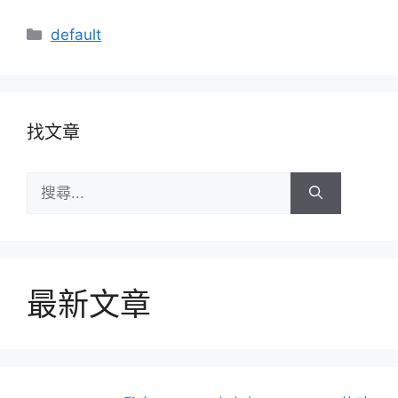
分
default
類
找文章
搜
尋:
最新文章