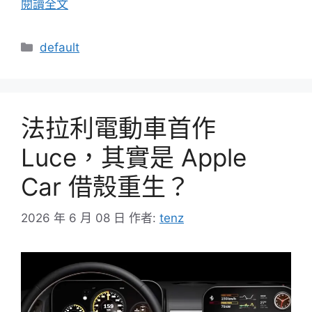
閱讀全文
分
default
類
法拉利電動車首作
Luce，其實是 Apple
Car 借殼重生？
2026 年 6 月 08 日
作者:
tenz