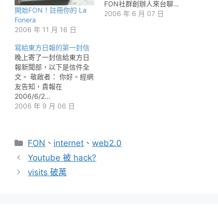
FON社群創辦人來台聊…
開始FON！註冊你的 La
2006 年 6 月 07 日
Fonera
2006 年 11 月 16 日
寫給東方日報的第一封信
晚上寄了一封信給東方日
報新聞部，以下是信件全
文。 敬啟者： 你好。經網
友告知，貴報在
2006/6/2…
2006 年 9 月 06 日
分
FON
、
internet
、
web2.0
類
Youtube 被 hack?
visits 破萬