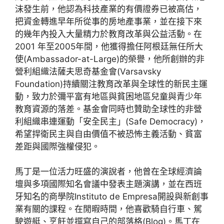
沫發生前，他認為科技產業的有價證券已被高估，
把資金轉進早年所從事的房地產事業，並在接下來
的幾年內投入大量精力於教育改革與公益活動。在
2001 年至2005年間，他獲得擔任阿根廷無任所大
使(Ambassador-at-Large)的榮譽，他所創辦的非
營利組織法薩夫思奇基金會(Varsavsky
Foundation)持續關注教育改革與全球性的新民主運
動，致力於彌平富有地區與貧困地區兒童與青少年
教育資源的落差。基金會同時也贊助全球性的非營
利組織串連運動「安全民主」(Safe Democracy)，
希望捍衛民主與自由價值不被恐怖主義活動、貧富
差距與國際強權侵犯。
馬丁是一位活力旺盛的演說者，他曾在全球經濟論
壇與多項國際知名會議中發表主題演講，並在西班
牙知名的商學院Instituto de Empresa開設與新創事
業有關的課程。在閒暇時間，他喜歡騎自行車、駕
駛遊艇、烹飪並撰寫自己的部落格(Blog)。馬丁在