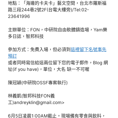
地點：「海邊的卡夫卡」藝文空間，台北市羅斯福
路三段244巷2號2F(台電大樓旁)/Tel:02-
23641996
主辦單位：FON，中研院自由軟體鑄造場，Yam樂
多日誌，智邦科技
參加方式：免費入場，但必須到
這裡留下名號事先
預訂
或者同時寫信給這兩位留下您的電子郵件，Blog 網
址(if you have)，單位，大名 缺一不可喔
陳冠穎(中研院OSSF專案執行)
林義凱(智邦科技FON義
工)
andreyklin@gmail.com
>
6月5日凌晨1:00AM截止。現場備有零食與飲料，