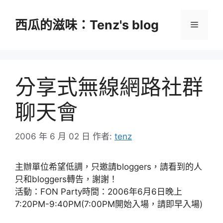
跳
至
西瓜的滋味：Tenz's blog
選
主
要
單
內
容
分享式無線網路社群
聊天會
2006 年 6 月 02 日
作者:
tenz
主辦單位希望低調，只邀請bloggers，請看到的人
只和bloggers轉告，謝謝！
活動：FON Party時間：2006年6月6日晚上
7:20PM-9:40PM(7:00PM開始入場，請即早入場)