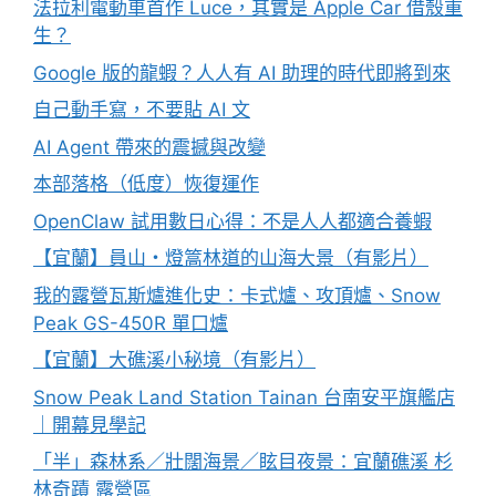
法拉利電動車首作 Luce，其實是 Apple Car 借殼重
生？
Google 版的龍蝦？人人有 AI 助理的時代即將到來
自己動手寫，不要貼 AI 文
AI Agent 帶來的震撼與改變
本部落格（低度）恢復運作
OpenClaw 試用數日心得：不是人人都適合養蝦
【宜蘭】員山・燈篙林道的山海大景（有影片）
我的露營瓦斯爐進化史：卡式爐、攻頂爐、Snow
Peak GS-450R 單口爐
【宜蘭】大礁溪小秘境（有影片）
Snow Peak Land Station Tainan 台南安平旗艦店
｜開幕見學記
「半」森林系／壯闊海景／眩目夜景：宜蘭礁溪 杉
林奇蹟 露營區