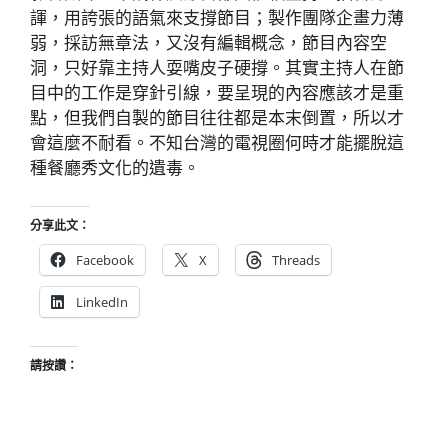
諢，用誇張的語氣來支撐節目；製作團隊企畫力薄
弱，採訪無章法，又沒有編輯概念，節目內容空
洞，只好靠主持人耍嘴皮子硬撐。其實主持人在節
目中的工作是穿針引線，要呈現的內容應該才是重
點，但我們自製的節目往往都是本末倒置，所以才
會這麼不耐看。不知台灣的電視圈何時才能擺脫這
種餐廳秀文化的遺毒。
分享此文：
Facebook
X
Threads
LinkedIn
請按讚：