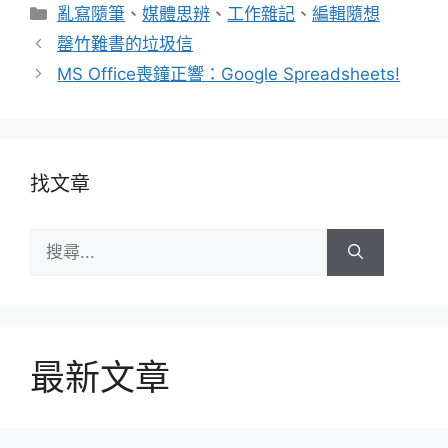
分
亂寫隨筆
、
媒體思辨
、
工作雜記
、
編輯隨想
類
罄竹難書的垃圾信
MS Office喪鐘正響：Google Spreadsheets!
找文章
搜
尋:
最新文章