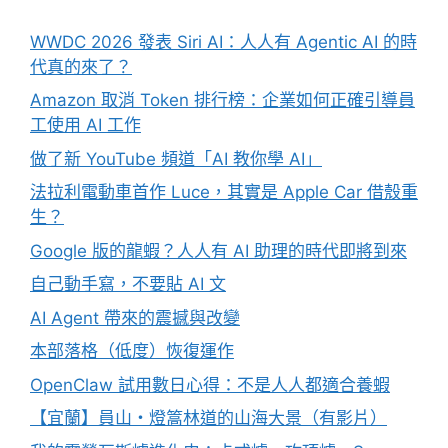
WWDC 2026 發表 Siri AI：人人有 Agentic AI 的時
代真的來了？
Amazon 取消 Token 排行榜：企業如何正確引導員
工使用 AI 工作
做了新 YouTube 頻道「AI 教你學 AI」
法拉利電動車首作 Luce，其實是 Apple Car 借殼重
生？
Google 版的龍蝦？人人有 AI 助理的時代即將到來
自己動手寫，不要貼 AI 文
AI Agent 帶來的震撼與改變
本部落格（低度）恢復運作
OpenClaw 試用數日心得：不是人人都適合養蝦
【宜蘭】員山・燈篙林道的山海大景（有影片）