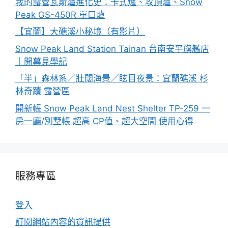
我的露營瓦斯爐進化史：卡式爐、攻頂爐、Snow
Peak GS-450R 單口爐
【宜蘭】大礁溪小秘境（有影片）
Snow Peak Land Station Tainan 台南安平旗艦店
｜開幕見學記
「半」森林系／壯闊海景／眩目夜景：宜蘭礁溪 杉
林奇蹟 露營區
開新帳 Snow Peak Land Nest Shelter TP-259 一
房一廳/別墅帳 超高 CP值、超大空間 使用心得
服務專區
登入
訂閱網站內容的資訊提供