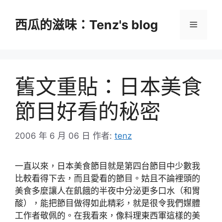
跳
至
西瓜的滋味：Tenz's blog
選
主
要
單
內
容
舊文重貼：日本美食
節目好看的秘密
2006 年 6 月 06 日
作者:
tenz
一直以來，日本美食節目就是第四台節目中少數我
比較看得下去，而且愛看的節目。姑且不論裡頭的
美食多麼讓人在飢餓的半夜中分泌更多口水（和胃
酸），能把節目做得如此精彩，就是很令我們媒體
工作者敬佩的。在我看來，像料理東西軍這樣的美