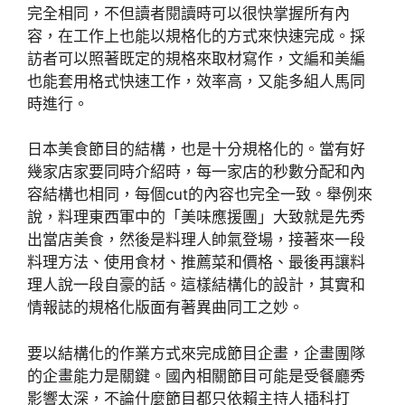
完全相同，不但讀者閱讀時可以很快掌握所有內
容，在工作上也能以規格化的方式來快速完成。採
訪者可以照著既定的規格來取材寫作，文編和美編
也能套用格式快速工作，效率高，又能多組人馬同
時進行。
日本美食節目的結構，也是十分規格化的。當有好
幾家店家要同時介紹時，每一家店的秒數分配和內
容結構也相同，每個cut的內容也完全一致。舉例來
說，料理東西軍中的「美味應援團」大致就是先秀
出當店美食，然後是料理人帥氣登場，接著來一段
料理方法、使用食材、推薦菜和價格、最後再讓料
理人說一段自豪的話。這樣結構化的設計，其實和
情報誌的規格化版面有著異曲同工之妙。
要以結構化的作業方式來完成節目企畫，企畫團隊
的企畫能力是關鍵。國內相關節目可能是受餐廳秀
影響太深，不論什麼節目都只依賴主持人插科打