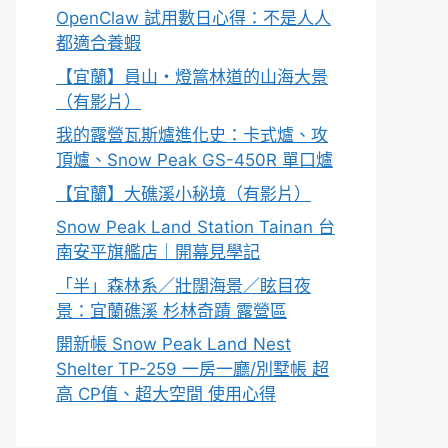
OpenClaw 試用數日心得：不是人人
都適合養蝦
【宜蘭】員山・燈篙林道的山海大景
（有影片）
我的露營瓦斯爐進化史：卡式爐、攻
頂爐、Snow Peak GS-450R 單口爐
【宜蘭】大礁溪小秘境（有影片）
Snow Peak Land Station Tainan 台
南安平旗艦店｜開幕見學記
「半」森林系／壯闊海景／眩目夜
景：宜蘭礁溪 杉林奇蹟 露營區
開新帳 Snow Peak Land Nest
Shelter TP-259 一房一廳/別墅帳 超
高 CP值、超大空間 使用心得