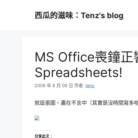
跳
至
西瓜的滋味：Tenz's blog
主
要
內
容
MS Office喪鐘正
Spreadsheets!
2006 年 6 月 06 日
作者:
tenz
就這張圖，盡在不言中（其實是沒時間寫多啦
分享此文：