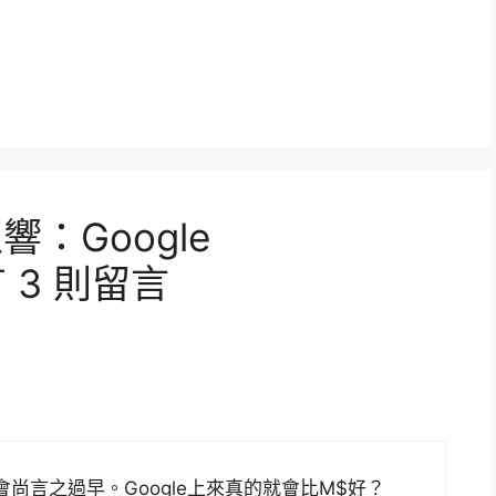
響：Google
有 3 則留言
尚言之過早。Google上來真的就會比M$好？