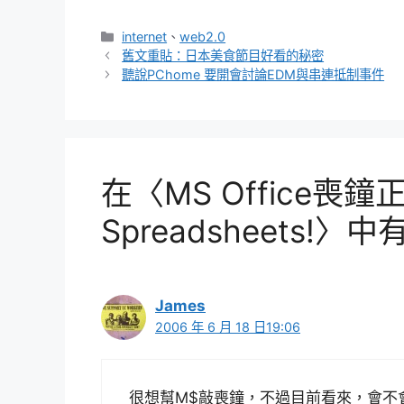
分
internet
、
web2.0
類
舊文重貼：日本美食節目好看的秘密
聽說PChome 要開會討論EDM與串連抵制事件
在〈MS Office喪鐘正
Spreadsheets!〉中
James
2006 年 6 月 18 日19:06
很想幫M$敲喪鐘，不過目前看來，會不會