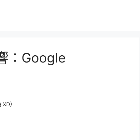
響：Google
 XD）