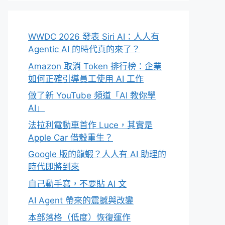
WWDC 2026 發表 Siri AI：人人有
Agentic AI 的時代真的來了？
Amazon 取消 Token 排行榜：企業
如何正確引導員工使用 AI 工作
做了新 YouTube 頻道「AI 教你學
AI」
法拉利電動車首作 Luce，其實是
Apple Car 借殼重生？
Google 版的龍蝦？人人有 AI 助理的
時代即將到來
自己動手寫，不要貼 AI 文
AI Agent 帶來的震撼與改變
本部落格（低度）恢復運作