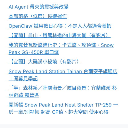
AI Agent 帶來的震撼與改變
本部落格（低度）恢復運作
OpenClaw 試用數日心得：不是人人都適合養蝦
【宜蘭】員山・燈篙林道的山海大景（有影片）
我的露營瓦斯爐進化史：卡式爐、攻頂爐、Snow
Peak GS-450R 單口爐
【宜蘭】大礁溪小秘境（有影片）
Snow Peak Land Station Tainan 台南安平旗艦店
｜開幕見學記
「半」森林系／壯闊海景／眩目夜景：宜蘭礁溪 杉
林奇蹟 露營區
開新帳 Snow Peak Land Nest Shelter TP-259 一
房一廳/別墅帳 超高 CP值、超大空間 使用心得