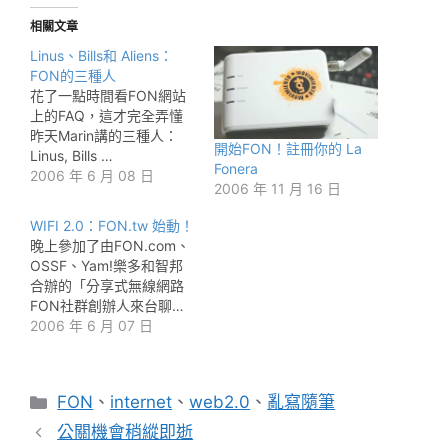
相關文章
Linus、Bills和 Aliens：
FON的三種人
花了一點時間看FON網站
上的FAQ，這才完全弄懂
昨天Marin講的三種人：
開始FON！註冊你的 La
Linus, Bills …
Fonera
2006 年 6 月 08 日
2006 年 11 月 16 日
WIFI 2.0：FON.tw 始動！
晚上參加了由FON.com、
OSSF、Yam!樂多和智邦
合辦的「分享式無線網路
FON社群創辦人來台聊…
2006 年 6 月 07 日
分
FON
、
internet
、
web2.0
、
亂寫隨筆
類
公關機會稍縱即逝