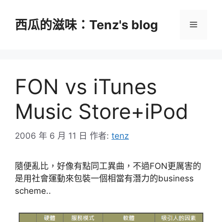
跳
至
西瓜的滋味：Tenz's blog
選
主
要
單
內
容
FON vs iTunes
Music Store+iPod
2006 年 6 月 11 日
作者:
tenz
隨便亂比，好像有點同工異曲，不過FON更厲害的
是用社會運動來包裝一個相當有潛力的business
scheme..