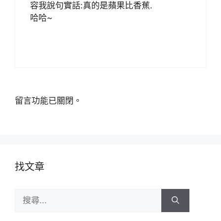
容我說句實話:真的是蘋果比香蕉.
哈哈~
留言功能已關閉。
找文章
搜
尋: