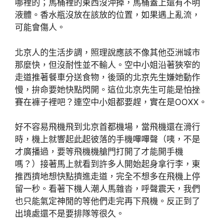
哪裡的；馬桶裡的東西沒沖掉，馬桶蓋上還有不明
液體。香水瓶沒放在該放的位置，如果遇上亂流，
可能會傷人。
北京人的生活步調，照理說應該不像其他亞洲城市
那麼快，但沒耐性並不輸人。空中小姐沿著狹窄的
走道推著餐車分送食物，後頭的北京先生嫌她動作
慢，拚命要她快點閃開。這位北京先生可能是怕挫
賽在褲子裡吧？連空中小姐都要趕，實在是OOXX。
好不容易飛機飛到北京首都機場，當飛機還在滑行
時，機上就響起此起彼落的手機嗶嗶聲（咦，不是
才廣播過，要等飛機機艙門打開了才能開手機
嗎？）接著馬上就看到許多人開始起身拿行李，東
推西擠地想快點擠進走道，完全不想多在飛機上停
留一秒。看著下機人潮人馬雜沓，呼聲震天，我們
也只能氣定神閒的等他們走完再下飛機。反正到了
出境處還不是要排隊等很久。