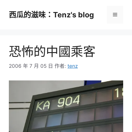
跳
至
西瓜的滋味：Tenz's blog
選
主
要
單
內
容
恐怖的中國乘客
2006 年 7 月 05 日
作者:
tenz