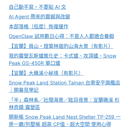
自己動手寫，不要貼 AI 文
AI Agent 帶來的震撼與改變
本部落格（低度）恢復運作
OpenClaw 試用數日心得：不是人人都適合養蝦
【宜蘭】員山・燈篙林道的山海大景（有影片）
我的露營瓦斯爐進化史：卡式爐、攻頂爐、Snow
Peak GS-450R 單口爐
【宜蘭】大礁溪小秘境（有影片）
Snow Peak Land Station Tainan 台南安平旗艦店
｜開幕見學記
「半」森林系／壯闊海景／眩目夜景：宜蘭礁溪 杉
林奇蹟 露營區
開新帳 Snow Peak Land Nest Shelter TP-259 一
房一廳/別墅帳 超高 CP值、超大空間 使用心得