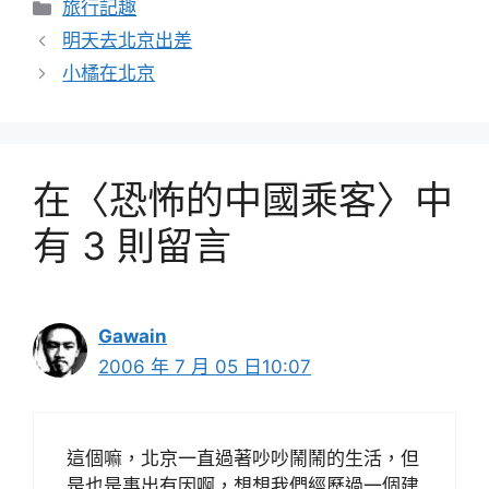
分
旅行記趣
類
明天去北京出差
小橘在北京
在〈恐怖的中國乘客〉中
有 3 則留言
Gawain
2006 年 7 月 05 日10:07
這個嘛，北京一直過著吵吵鬧鬧的生活，但
是也是事出有因啊，想想我們經歷過一個建