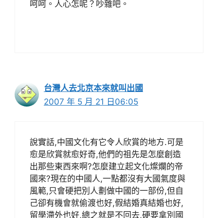
呵呵。人心怎呢？吵雜吧。
台灣人去北京本來就叫出國
2007 年 5 月 21 日06:05
說實話,中國文化有它令人欣賞的地方.可是
愈是欣賞就愈好奇,他們的祖先是怎麼創造
出那些東西來啊?怎麼建立起文化燦爛的帝
國來?現在的中國人,一點都沒有大國氣度與
風範,只會硬把別人劃做中國的一部份,但自
己卻有機會就偷渡也好,假結婚真結婚也好,
留學滯外也好,總之就是不回去,硬要拿別國