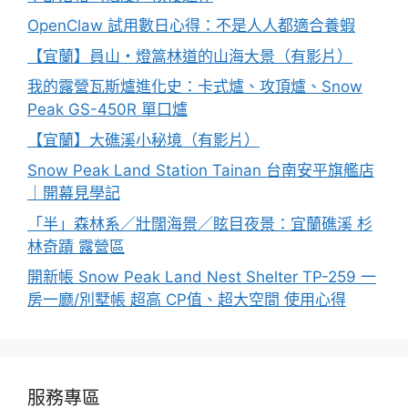
OpenClaw 試用數日心得：不是人人都適合養蝦
【宜蘭】員山・燈篙林道的山海大景（有影片）
我的露營瓦斯爐進化史：卡式爐、攻頂爐、Snow
Peak GS-450R 單口爐
【宜蘭】大礁溪小秘境（有影片）
Snow Peak Land Station Tainan 台南安平旗艦店
｜開幕見學記
「半」森林系／壯闊海景／眩目夜景：宜蘭礁溪 杉
林奇蹟 露營區
開新帳 Snow Peak Land Nest Shelter TP-259 一
房一廳/別墅帳 超高 CP值、超大空間 使用心得
服務專區