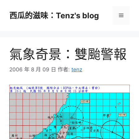
跳
至
西瓜的滋味：Tenz's blog
選
主
要
單
內
容
氣象奇景：雙颱警報
2006 年 8 月 09 日
作者:
tenz