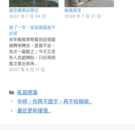
貓空纜車試乘記
颱風將至
2007 年 7 月 04 日
2008 年 7 月 27 日
過了一年，這張圖還是不
好笑
去年颱風季時看到這張圖
被轉來轉去，甚覺不妥，
為文一篇勦之；今天又見
有人到處轉貼，只好再把
舊文拿出來再…
2007 年 8 月 11 日
分
亂寫隨筆
類
中時，你再不選字，再不校稿嘛..
最近更新緩慢..