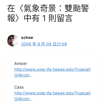
在〈氣象奇景：雙颱警
報〉中有 1 則留言
schee
2006 年 8 月 09 日21:08
Amber
http://www.solar.ifa.hawaii.edu/Tropical/
GifArchi
…
Cass
http://www.solar.ifa.hawaii.edu/Tropical/
GifArchi
…