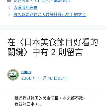
媒體思辨
、
工作雜記
、
編輯隨想
類
沒肩膀的官員
很久以前寫在台大愛樂社談心集上的文章
在〈日本美食節目好看的
關鍵〉中有 2 則留言
coco
2006 年 11 月 16 日05:11
我还看过韩国的美食节目，本来都不饿，一
看就流口水。..