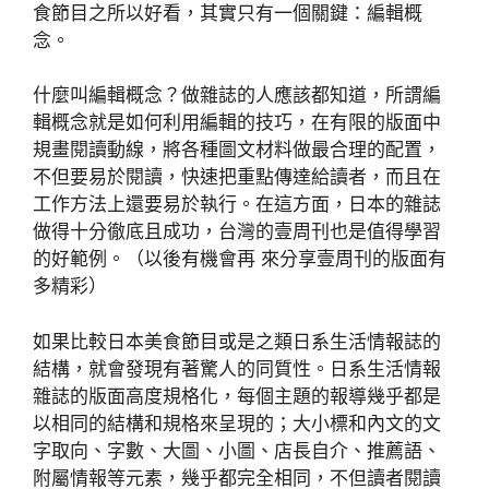
食節目之所以好看，其實只有一個關鍵：編輯概
念。
什麼叫編輯概念？做雜誌的人應該都知道，所謂編
輯概念就是如何利用編輯的技巧，在有限的版面中
規畫閱讀動線，將各種圖文材料做最合理的配置，
不但要易於閱讀，快速把重點傳達給讀者，而且在
工作方法上還要易於執行。在這方面，日本的雜誌
做得十分徹底且成功，台灣的壹周刊也是值得學習
的好範例。（以後有機會再 來分享壹周刊的版面有
多精彩）
如果比較日本美食節目或是之類日系生活情報誌的
結構，就會發現有著驚人的同質性。日系生活情報
雜誌的版面高度規格化，每個主題的報導幾乎都是
以相同的結構和規格來呈現的；大小標和內文的文
字取向、字數、大圖、小圖、店長自介、推薦語、
附屬情報等元素，幾乎都完全相同，不但讀者閱讀