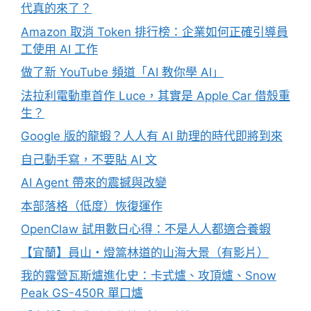
代真的來了？
Amazon 取消 Token 排行榜：企業如何正確引導員
工使用 AI 工作
做了新 YouTube 頻道「AI 教你學 AI」
法拉利電動車首作 Luce，其實是 Apple Car 借殼重
生？
Google 版的龍蝦？人人有 AI 助理的時代即將到來
自己動手寫，不要貼 AI 文
AI Agent 帶來的震撼與改變
本部落格（低度）恢復運作
OpenClaw 試用數日心得：不是人人都適合養蝦
【宜蘭】員山・燈篙林道的山海大景（有影片）
我的露營瓦斯爐進化史：卡式爐、攻頂爐、Snow
Peak GS-450R 單口爐