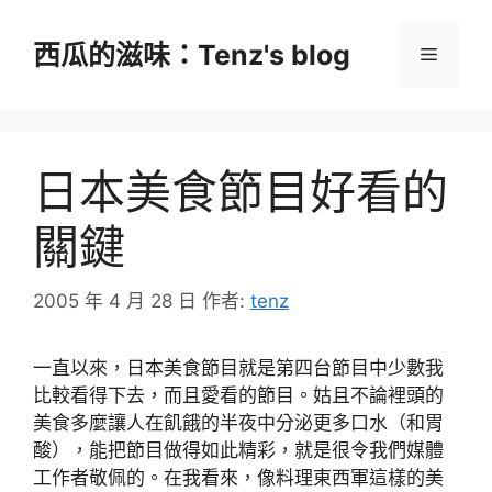
跳
至
西瓜的滋味：Tenz's blog
選
主
要
單
內
容
日本美食節目好看的
關鍵
2005 年 4 月 28 日
作者:
tenz
一直以來，日本美食節目就是第四台節目中少數我
比較看得下去，而且愛看的節目。姑且不論裡頭的
美食多麼讓人在飢餓的半夜中分泌更多口水（和胃
酸），能把節目做得如此精彩，就是很令我們媒體
工作者敬佩的。在我看來，像料理東西軍這樣的美