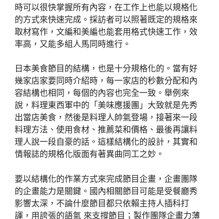
時可以很快掌握所有內容，在工作上也能以規格化
的方式來快速完成。採訪者可以照著既定的規格來
取材寫作，文編和美編也能套用格式快速工作，效
率高，又能多組人馬同時進行。
日本美食節目的結構，也是十分規格化的。當有好
幾家店家要同時介紹時，每一家店的秒數分配和內
容結構也相同，每個的內容也完全一致。舉例來
說，料理東西軍中的「美味應援團」大致就是先秀
出當店美食，然後是料理人帥氣登場，接著來一段
料理方法、使用食材、推薦菜和價格、最後再讓料
理人說一段自豪的話。這樣結構化的設計，其實和
情報誌的規格化版面有著異曲同工之妙。
要以結構化的作業方式來完成節目企畫，企畫團隊
的企畫能力是關鍵。國內相關節目可能是受餐廳秀
影響太深，不論什麼節目都只依賴主持人插科打
諢，用誇張的語氣 來支撐節目；製作團隊企畫力薄