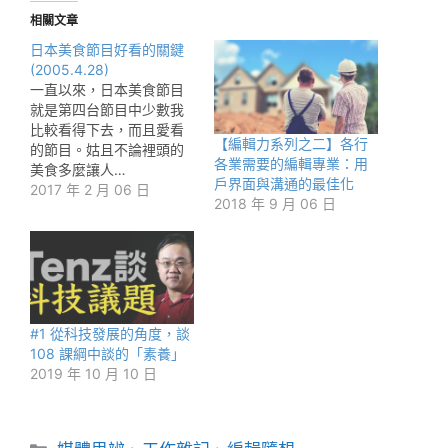
相關文章
日本美食節目好看的關鍵
(2005.4.28)
一直以來，日本美食節目
就是第四台節目中少數我
比較看得下去，而且愛看
【編輯力系列之二】各行
的節目。姑且不論裡頭的
各業需要的編輯專業：用
美食多麼讓人…
戶界面與溝通的最佳化
2017 年 2 月 06 日
2018 年 9 月 06 日
#1 從科技發展的角度，談
108 課綱中談的「素養」
2019 年 10 月 10 日
分