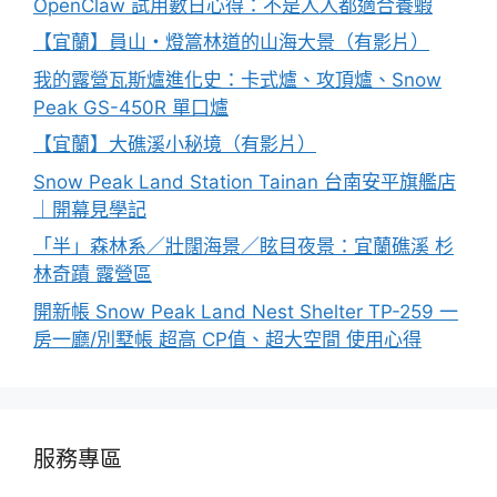
OpenClaw 試用數日心得：不是人人都適合養蝦
【宜蘭】員山・燈篙林道的山海大景（有影片）
我的露營瓦斯爐進化史：卡式爐、攻頂爐、Snow
Peak GS-450R 單口爐
【宜蘭】大礁溪小秘境（有影片）
Snow Peak Land Station Tainan 台南安平旗艦店
｜開幕見學記
「半」森林系／壯闊海景／眩目夜景：宜蘭礁溪 杉
林奇蹟 露營區
開新帳 Snow Peak Land Nest Shelter TP-259 一
房一廳/別墅帳 超高 CP值、超大空間 使用心得
服務專區