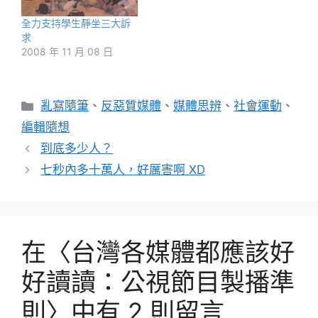
全力支持學生靜坐三大訴
求
2008 年 11 月 08 日
分
亂寫隨筆
、
反惡質媒體
、
媒體思辨
、
社會運動
、
類
編輯隨想
到底多少人？
七秒內多十萬人，好厲害啊 XD
在〈台灣各媒體都應該好
好讀讀：公視節目製播準
則〉中有 2 則留言