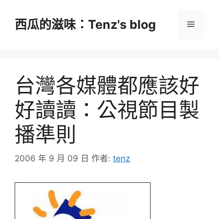
跳
至
西瓜的滋味：Tenz's blog
選
主
要
單
內
容
台灣各媒體都應該好
好讀讀：公視節目製
播準則
2006 年 9 月 09 日
作者:
tenz