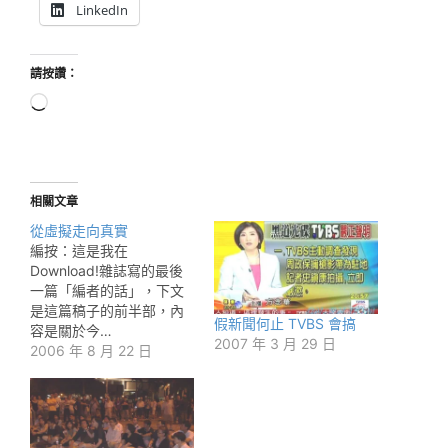
LinkedIn
請按讚：
正
在
載
入...
相關文章
從虛擬走向真實
編按：這是我在
Download!雜誌寫的最後
一篇「編者的話」，下文
是這篇稿子的前半部，內
假新聞何止 TVBS 會搞
容是關於今…
2007 年 3 月 29 日
2006 年 8 月 22 日