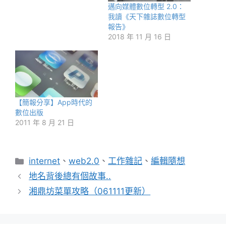
邁向媒體數位轉型 2.0：
我讀《天下雜誌數位轉型
報告》
2018 年 11 月 16 日
【簡報分享】App時代的
數位出版
2011 年 8 月 21 日
分
internet
、
web2.0
、
工作雜記
、
編輯隨想
類
地名背後總有個故事..
湘鼎坊菜單攻略（061111更新）