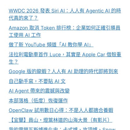
WWDC 2026 發表 Siri AI：人人有 Agentic AI 的時
代真的來了？
Amazon 取消 Token 排行榜：企業如何正確引導員
工使用 AI 工作
做了新 YouTube 頻道「AI 教你學 AI」
法拉利電動車首作 Luce，其實是 Apple Car 借殼重
生？
Google 版的龍蝦？人人有 AI 助理的時代即將到來
自己動手寫，不要貼 AI 文
AI Agent 帶來的震撼與改變
本部落格（低度）恢復運作
OpenClaw 試用數日心得：不是人人都適合養蝦
【宜蘭】員山・燈篙林道的山海大景（有影片）
我的露營瓦斯爐進化史：卡式爐、攻頂爐、Snow