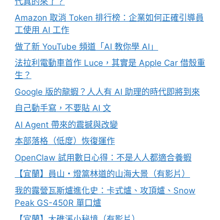
代真的來了？
Amazon 取消 Token 排行榜：企業如何正確引導員
工使用 AI 工作
做了新 YouTube 頻道「AI 教你學 AI」
法拉利電動車首作 Luce，其實是 Apple Car 借殼重
生？
Google 版的龍蝦？人人有 AI 助理的時代即將到來
自己動手寫，不要貼 AI 文
AI Agent 帶來的震撼與改變
本部落格（低度）恢復運作
OpenClaw 試用數日心得：不是人人都適合養蝦
【宜蘭】員山・燈篙林道的山海大景（有影片）
我的露營瓦斯爐進化史：卡式爐、攻頂爐、Snow
Peak GS-450R 單口爐
【宜蘭】大礁溪小秘境（有影片）