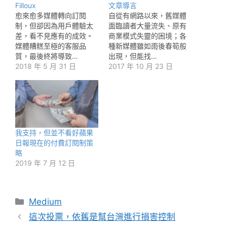
Filloux
文章導言
愈來愈多媒體轉向訂閱
自從有網路以來，舊媒體
制，但卻因為用戶體驗太
面臨讀者大量流失、原有
差，看不見應有的成效。
商業模式失靈的困境；各
媒體糟糕至極的客服品
種新媒體雖如雨後春筍般
質，最後終將導致…
出現，但能找…
2018 年 5 月 31 日
2017 年 10 月 23 日
我支持，但並不看好蘋果
日報現在的付費訂閱制策
略
2019 年 7 月 12 日
分
Medium
類
這次投票，依舊是幫台灣進行損害控制