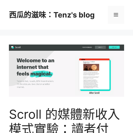
跳
至
西瓜的滋味：Tenz's blog
選
主
要
單
內
容
Scroll 的媒體新收入
模式實驗：讀者付