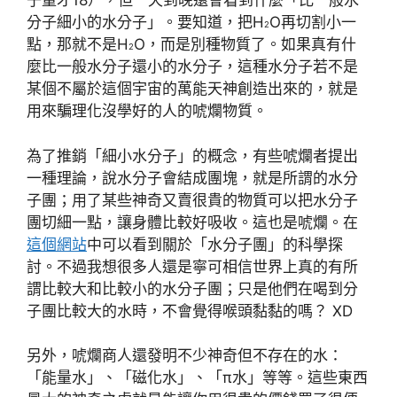
子量才18），但一天到晚還會看到什麼「比一般水
分子細小的水分子」。要知道，把H
O再切割小一
2
點，那就不是H
O，而是別種物質了。如果真有什
2
麼比一般水分子還小的水分子，這種水分子若不是
某個不屬於這個宇宙的萬能天神創造出來的，就是
用來騙理化沒學好的人的唬爛物質。
為了推銷「細小水分子」的概念，有些唬爛者提出
一種理論，說水分子會結成團塊，就是所謂的水分
子團；用了某些神奇又賣很貴的物質可以把水分子
團切細一點，讓身體比較好吸收。這也是唬爛。在
這個網站
中可以看到關於「水分子團」的科學探
討。不過我想很多人還是寧可相信世界上真的有所
謂比較大和比較小的水分子團；只是他們在喝到分
子團比較大的水時，不會覺得喉頭黏黏的嗎？ XD
另外，唬爛商人還發明不少神奇但不存在的水：
「能量水」、「磁化水」、「π水」等等。這些東西