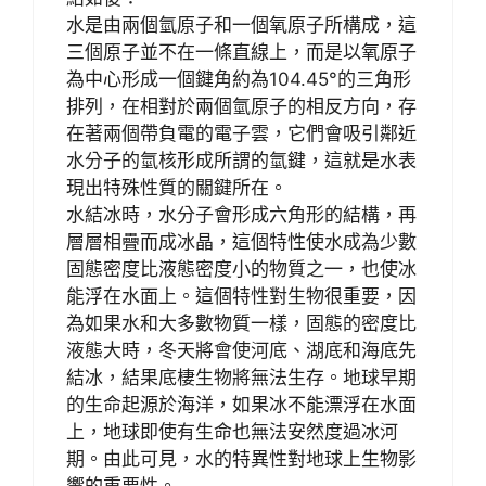
水是由兩個氫原子和一個氧原子所構成，這
三個原子並不在一條直線上，而是以氧原子
為中心形成一個鍵角約為104.45°的三角形
排列，在相對於兩個氫原子的相反方向，存
在著兩個帶負電的電子雲，它們會吸引鄰近
水分子的氫核形成所謂的氫鍵，這就是水表
現出特殊性質的關鍵所在。
水結冰時，水分子會形成六角形的結構，再
層層相疊而成冰晶，這個特性使水成為少數
固態密度比液態密度小的物質之一，也使冰
能浮在水面上。這個特性對生物很重要，因
為如果水和大多數物質一樣，固態的密度比
液態大時，冬天將會使河底、湖底和海底先
結冰，結果底棲生物將無法生存。地球早期
的生命起源於海洋，如果冰不能漂浮在水面
上，地球即使有生命也無法安然度過冰河
期。由此可見，水的特異性對地球上生物影