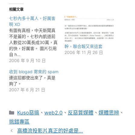
相關文章
七秒內多十萬人，好厲害
啊 XD
有圖有真相，中天新聞真
不是蓋的。七秒內凱道前
人數從20萬長成30萬，真
幹，聯合報又來這套
的快，好厲害。 圖片引用
2006 年 11 月 26 日
自 h…
2006 年 9 月 10 日
收到 blogad 寄來的 spam
連這招都使出來了，真是
夠了。
2007 年 6 月 21 日
分
Kuso惡搞
、
web2.0
、
反惡質媒體
、
媒體思辨
、
類
挑錯專區
高橋流投影片真正的好處是…