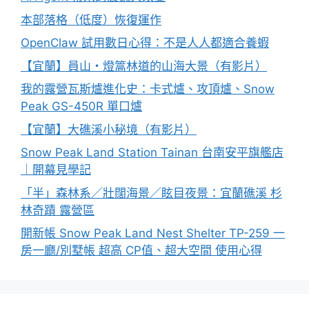
本部落格（低度）恢復運作
OpenClaw 試用數日心得：不是人人都適合養蝦
【宜蘭】員山・燈篙林道的山海大景（有影片）
我的露營瓦斯爐進化史：卡式爐、攻頂爐、Snow
Peak GS-450R 單口爐
【宜蘭】大礁溪小秘境（有影片）
Snow Peak Land Station Tainan 台南安平旗艦店
｜開幕見學記
「半」森林系／壯闊海景／眩目夜景：宜蘭礁溪 杉
林奇蹟 露營區
開新帳 Snow Peak Land Nest Shelter TP-259 一
房一廳/別墅帳 超高 CP值、超大空間 使用心得