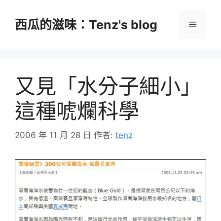
跳
至
西瓜的滋味：Tenz's blog
選
主
要
單
內
容
又見「水分子細小」
這種唬爛科學
2006 年 11 月 28 日
作者:
tenz