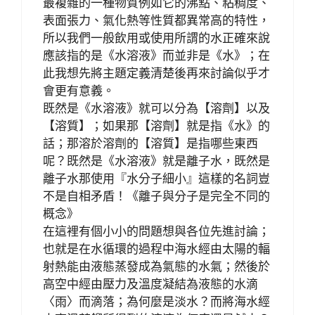
最複雜的一種物質例如它的沸點、粘稠度、
表面張力、氣化熱等性質都異常高的特性，
所以我們一般飲用或使用所謂的水正確來說
應該指的是《水溶液》而並非是《水》；在
此我想先將主題定義清楚後再來討論似乎才
會更有意義。
既然是《水溶液》就可以分為【溶劑】以及
【溶質】；如果那【溶劑】就是指《水》的
話；那溶於溶劑的【溶質】是指哪些東西
呢？既然是《水溶液》就是離子水，既然是
離子水那使用『水分子細小』這樣的名詞豈
不是自相矛盾！《離子與分子是完全不同的
概念》
在這裡有個小小的問題想與各位先進討論；
也就是在水循環的過程中海水經由太陽的輻
射熱能由液態蒸發成為氣態的水氣；然後於
高空中經由壓力及溫度凝結為液態的水滴
〈雨〉而滴落；為何麼是淡水？而將海水經