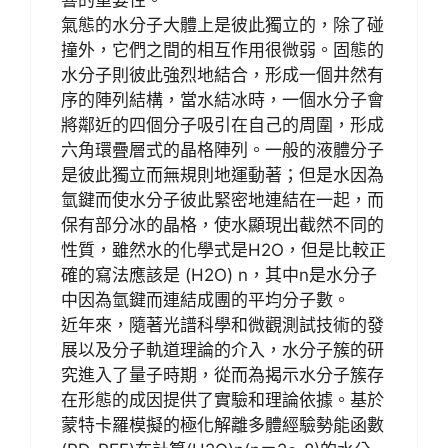
響的重要性。
氣態的水分子大體上是彼此獨立的，除了碰
撞外，它們之間的相互作用很微弱。固態的
水分子則彼此強烈地結合，形成一個井然有
序的陣列結構，當水結冰時，一個水分子會
將鄰近的四個分子吸引在自己的周圍，形成
六角環疊層式的晶格陣列。一般的液體分子
是彼此獨立而無規則地運動著；但是水因為
氫鍵而使水分子彼此緊密地連結在一起，而
保有部分冰的晶格，使水顯現出截然不同的
性質，雖然水的化學式是H2O，但是比較正
確的寫法應該是 (H2O) n，其中n是水分子
中因為氫鍵而連結成團的平均分子數。
近年來，隨著光譜科學和微觀測試技術的發
展以及分子軌道理論的介入，水分子簇的研
究進入了量子時期，從而為揭示水分子簇存
在形態的成因提供了實驗和理論依據。基於
蒙特卡羅模擬的極化解離多體經驗勢能函數