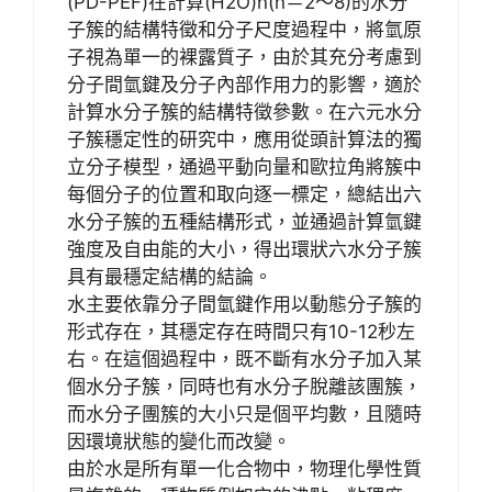
(PD-PEF)在計算(H2O)n(n＝2～8)的水分
子簇的結構特徵和分子尺度過程中，將氫原
子視為單一的裸露質子，由於其充分考慮到
分子間氫鍵及分子內部作用力的影響，適於
計算水分子簇的結構特徵參數。在六元水分
子簇穩定性的研究中，應用從頭計算法的獨
立分子模型，通過平動向量和歐拉角將簇中
每個分子的位置和取向逐一標定，總結出六
水分子簇的五種結構形式，並通過計算氫鍵
強度及自由能的大小，得出環狀六水分子簇
具有最穩定結構的結論。
水主要依靠分子間氫鍵作用以動態分子簇的
形式存在，其穩定存在時間只有10-12秒左
右。在這個過程中，既不斷有水分子加入某
個水分子簇，同時也有水分子脫離該團簇，
而水分子團簇的大小只是個平均數，且隨時
因環境狀態的變化而改變。
由於水是所有單一化合物中，物理化學性質