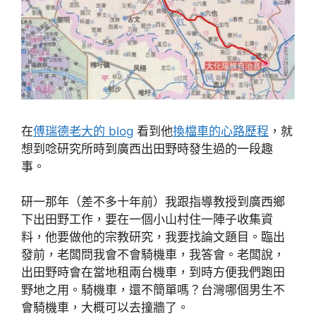
在
傅瑞德老大的 blog
看到他
換檔車的心路歷程
，就
想到唸研究所時到廣西出田野時發生過的一段趣
事。
研一那年（差不多十年前）我跟指導教授到廣西鄉
下出田野工作，要在一個小山村住一陣子收集資
料，他要做他的宗教研究，我要找論文題目。臨出
發前，老闆問我會不會騎機車，我答會。老闆說，
出田野時會在當地租兩台機車，到時方便我們跑田
野地之用。騎機車，還不簡單嗎？台灣哪個男生不
會騎機車，大概可以去撞牆了。