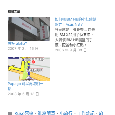
相關文章
如何把IBM NB的小紅點鍵
盤弄上Asus NB？
答案就是：疊疊樂... 過去
用IBM X22用了快五年，
太習慣IBM NB鍵盤的手
看板 alpha?
感、配置和小紅點，…
2007 年 2 月 16 日
2006 年 9 月 08 日
Papago 可以再聰明一
點…
2008 年 6 月 13 日
分
Kuso惡搞
、
亂寫隨筆
、
小旅行
、
工作雜記
、
旅