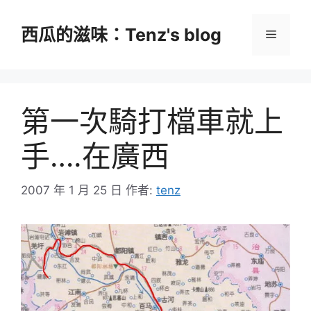
跳
至
西瓜的滋味：Tenz's blog
選
主
要
單
內
容
第一次騎打檔車就上
手….在廣西
2007 年 1 月 25 日
作者:
tenz