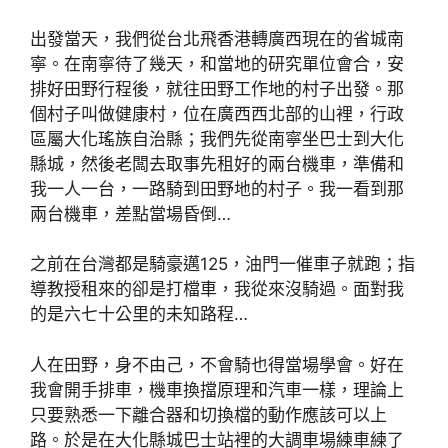
出發當天，我們從台北飛香港轉廣西現在的省城南
寧。在南寧待了幾天，和當地的研究單位會合，安
排好田野行程後，就往田野工作地的村子出發。那
個村子叫做健康村，位在廣西西北部的山裡，行政
區屬大化瑤族自治縣；我們先從南寧坐巴士到大化
縣城，然後老闆去取事先租好的兩台機車，準備和
我一人一台，一路騎到田野地的村子。我一看到那
兩台機車，差點當場昏倒…
之前在台灣都是騎豪邁125，油門一催車子就跑；指
導教授租來的卻是打檔車，我從來沒騎過。面對我
的是六七十公里的未知路程…
人在田野，身不由己，不會騎也得當場學會。好在
我會開手排車，機車換擋原理和汽車一樣，理論上
只要熟悉一下離合器和切換檔的動作應該可以上
路。於是在大化縣城巴士站裡的大調車場練車練了