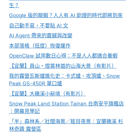
生？
Google 版的龍蝦？人人有 AI 助理的時代即將到來
自己動手寫，不要貼 AI 文
AI Agent 帶來的震撼與改變
本部落格（低度）恢復運作
OpenClaw 試用數日心得：不是人人都適合養蝦
【宜蘭】員山・燈篙林道的山海大景（有影片）
我的露營瓦斯爐進化史：卡式爐、攻頂爐、Snow
Peak GS-450R 單口爐
【宜蘭】大礁溪小秘境（有影片）
Snow Peak Land Station Tainan 台南安平旗艦店
｜開幕見學記
「半」森林系／壯闊海景／眩目夜景：宜蘭礁溪 杉
林奇蹟 露營區