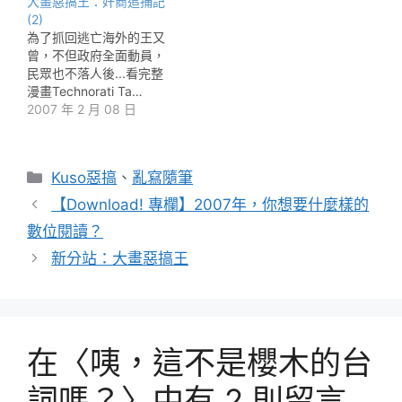
大畫惡搞王：奸商追捕記
(2)
為了抓回逃亡海外的王又
曾，不但政府全面動員，
民眾也不落人後...看完整
漫畫Technorati Ta…
2007 年 2 月 08 日
分
Kuso惡搞
、
亂寫隨筆
類
【Download! 專欄】2007年，你想要什麼樣的
數位閱讀？
新分站：大畫惡搞王
在〈咦，這不是櫻木的台
詞嗎？〉中有 2 則留言