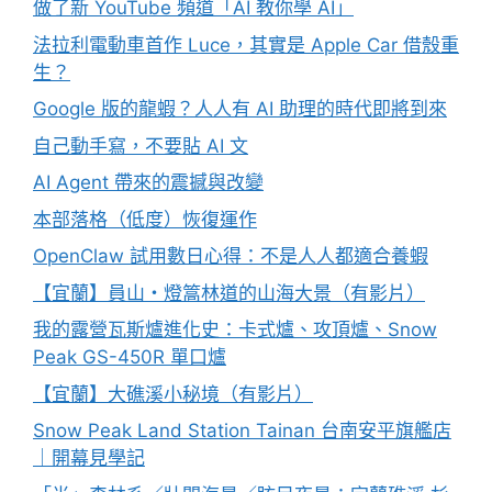
做了新 YouTube 頻道「AI 教你學 AI」
法拉利電動車首作 Luce，其實是 Apple Car 借殼重
生？
Google 版的龍蝦？人人有 AI 助理的時代即將到來
自己動手寫，不要貼 AI 文
AI Agent 帶來的震撼與改變
本部落格（低度）恢復運作
OpenClaw 試用數日心得：不是人人都適合養蝦
【宜蘭】員山・燈篙林道的山海大景（有影片）
我的露營瓦斯爐進化史：卡式爐、攻頂爐、Snow
Peak GS-450R 單口爐
【宜蘭】大礁溪小秘境（有影片）
Snow Peak Land Station Tainan 台南安平旗艦店
｜開幕見學記