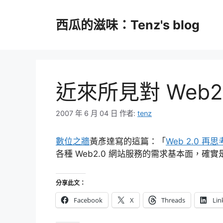
跳
至
西瓜的滋味：Tenz's blog
主
要
內
容
近來所見對 Web
2007 年 6 月 04 日
作者:
tenz
數位之牆
黃彥達寫的這篇：「
Web 2.0 
各種 Web2.0 網站服務的需求基本面，確
分享此文：
Facebook
X
Threads
Lin