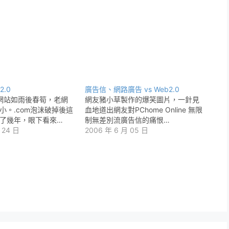
.0
廣告信、網路廣告 vs Web2.0
0網站如雨後春筍，老網
網友豬小草製作的爆笑圖片，一針見
小。.com泡沫破掉後這
血地道出網友對PChome Online 無限
了幾年，眼下看來…
制無差別流廣告信的痛恨…
 24 日
2006 年 6 月 05 日