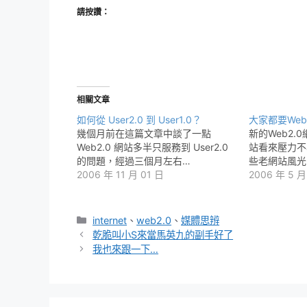
請按讚：
相關文章
如何從 User2.0 到 User1.0？
大家都要Web2
幾個月前在這篇文章中談了一點
新的Web2.
Web2.0 網站多半只服務到 User2.0
站看來壓力不
的問題，經過三個月左右…
些老網站風光
2006 年 11 月 01 日
2006 年 5 月
分
internet
、
web2.0
、
媒體思辨
類
乾脆叫小S來當馬英九的副手好了
我也來跟一下…