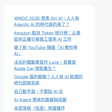
WWDC 2026 發表 Siri AI：人人有
Agentic AI 的時代真的來了？
Amazon 取消 Token 排行榜：企業
如何正確引導員工使用 AI 工作
做了新 YouTube 頻道「AI 教你學
AI」
法拉利電動車首作 Luce，其實是
Apple Car 借殼重生？
Google 版的龍蝦？人人有 AI 助理的
時代即將到來
自己動手寫，不要貼 AI 文
AI Agent 帶來的震撼與改變
本部落格（低度）恢復運作