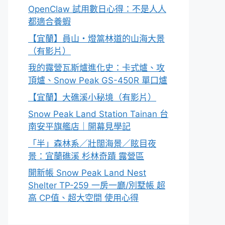
OpenClaw 試用數日心得：不是人人
都適合養蝦
【宜蘭】員山・燈篙林道的山海大景
（有影片）
我的露營瓦斯爐進化史：卡式爐、攻
頂爐、Snow Peak GS-450R 單口爐
【宜蘭】大礁溪小秘境（有影片）
Snow Peak Land Station Tainan 台
南安平旗艦店｜開幕見學記
「半」森林系／壯闊海景／眩目夜
景：宜蘭礁溪 杉林奇蹟 露營區
開新帳 Snow Peak Land Nest
Shelter TP-259 一房一廳/別墅帳 超
高 CP值、超大空間 使用心得