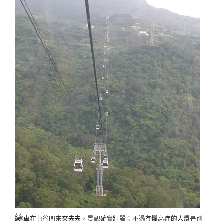
纜
車在山谷間來來去去，景觀確實壯麗；不過有懼高症的人還是別