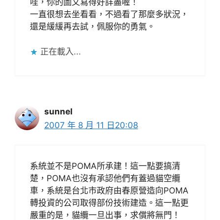
哇，你的圖文寫得好詳盡喔！
一直很想去坐看看，不過看了那麼多狀況，
還是緩緩再去試，佩服你的勇氣。
正在載入...
sunnel
2007 年 8 月 11 日20:08
系統並不是POMA所承建！這一點要搞清
楚，POMA也沒有承認他們有蓋過貓空纜
車，系統是台北市政府由春原營造向POMA
轉投資的公司取得部份技術建造。這一點更
嚴重的是，貓纜一旦出事，求償將無門！