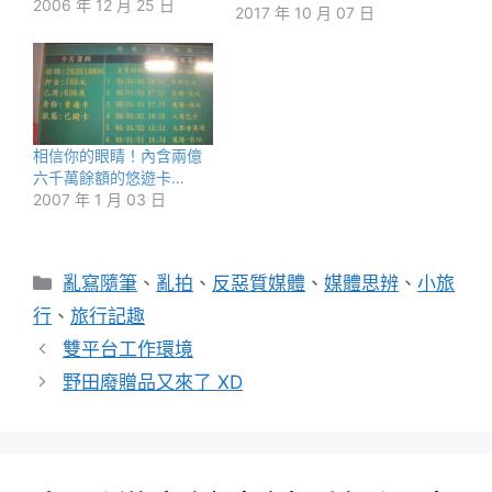
2006 年 12 月 25 日
2017 年 10 月 07 日
相信你的眼睛！內含兩億
六千萬餘額的悠遊卡…
2007 年 1 月 03 日
分
亂寫隨筆
、
亂拍
、
反惡質媒體
、
媒體思辨
、
小旅
類
行
、
旅行記趣
雙平台工作環境
野田廢贈品又來了 XD