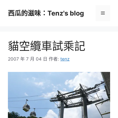
跳
至
西瓜的滋味：Tenz's blog
選
主
要
單
內
容
貓空纜車試乘記
2007 年 7 月 04 日
作者:
tenz