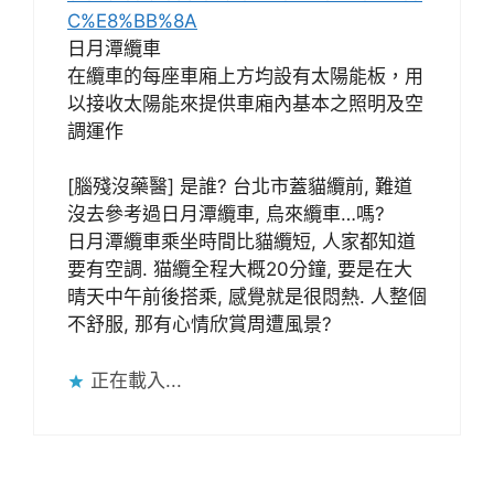
C%E8%BB%8A
日月潭纜車
在纜車的每座車廂上方均設有太陽能板，用
以接收太陽能來提供車廂內基本之照明及空
調運作
[腦殘沒藥醫] 是誰? 台北市蓋貓纜前, 難道
沒去參考過日月潭纜車, 烏來纜車…嗎?
日月潭纜車乘坐時間比貓纜短, 人家都知道
要有空調. 猫纜全程大概20分鐘, 要是在大
晴天中午前後搭乘, 感覺就是很悶熱. 人整個
不舒服, 那有心情欣賞周遭風景?
正在載入...