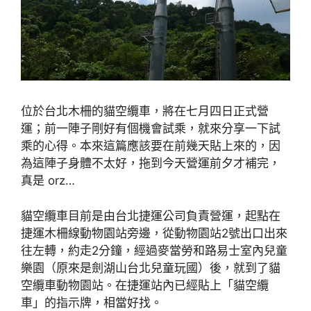
位於台北木柵的貓空纜車，將在七月四日正式營
運；前一陣子剛好有個機會試乘，就來分享一下試
乘的心得。本來這篇應該要在前幾天貼上來的，因
為這陣子身體不太好，拖到今天營運前夕才補完，
真是 orz…
貓空纜車目前是由台北捷運公司負責營運，起點在
捷運木柵線動物園站旁邊，從動物園站2號出口出來
往左轉，約走2分鐘，經過麥當勞和路易士室內兒童
樂園（原來是劍湖山台北兒童玩國）後，就到了貓
空纜車動物園站。在捷運站內已經貼上「貓空纜
車」的指示牌，相當好找。