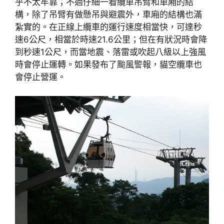
乎不太牢靠；不過仔細一看纜車吊臂和車廂的結
構，除了吊臂有做懸吊與避震外，車廂的結構也滿
紮實的。在正線上纜車的運行速度相當快，可達秒
速6公尺，相當於時速21.6公里；但在有狀況時會降
到秒速1公尺，而當地震、落雷或吹起八級以上強風
時會停止運轉。如果發布了颱風警報，貓空纜車也
會停止營運。