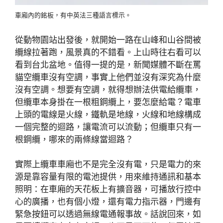
車廂內的銘板，有中英法三種語言標示。
從動物園站出發後，就開始一路在山峰和山谷間被
纜線拉著跑，風景真的不錯看。上山時往右看可以
看到台北盆地。值得一提的是，新聞媒體不斷在罵
貓空纜車沒有空調，事實上他們並沒有深究為什麼
沒有空調。想要有空調，就得想辦法供電給纜車，
但纜車本身掛在一根粗鋼纜上，要怎麼給電？電車
上頭的電線是火線，鐵軌是地線，火線和地線構成
一個完整的迴路，讓電流可以流動；但纜車只有一
根鋼纜，哪來的兩條線當迴路？
實際上纜車車廂也不是完全沒有電，只是電力的來
源是靠容量有限的電池提供，用來維持通訊和基本
照明：在車廂的天花板上有擴音器，可播放行控中
心的廣播，也有個小燈，還有電力指示器，門邊有
緊急按鈕可以透過無線電通報事故。話說回來，如