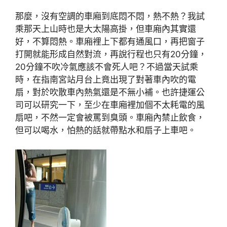
那麼，沒有空調的車廂到底悶不悶，熱不熱？我試
乘那天上山時也是大太陽高掛，但車廂內其實還
好，不算悶熱。車廂裡上下都有通風口，再把窗子
打開就能形成自然對流，再說行程也只有20分鐘，
20分鐘不吹冷氣應該不會死人吧？不過當天試乘
時，在指南宮站月台上竟出現了對著車內吹的電
扇，對於吹散車內熱氣還是不無小補。也許捷運公
司可以研究一下，至少在車廂裡加個不太耗電的風
扇吧，不然一定會被罵到臭頭。車廂內禁止飲食，
但可以喝水，怕熱的話就帶點水和扇子上車吧。