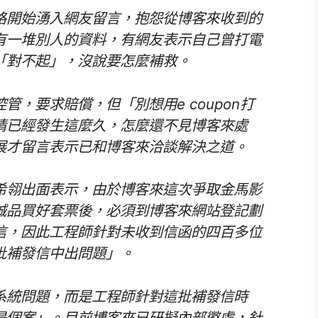
格開始湧入網友留言，抱怨從博客來收到的
有一堆別人的資料，有網友表示自己曾打電
「對不起」，沒說要怎麼補救。
，要求賠償，但「別想用e coupon打
情已經發生這麼久，怎麼還不見博客來處
展才留言表示已和博客來洽談解決之道。
希翎出面表示，由於博客來這次爭取金馬影
誠品買好套票後，必須到博客來網站登記劃
信，因此工程師針對未收到信函的四百多位
批補發信中出問題」。
系統問題，而是工程師針對這批補發信時
是個案」。目前博客來已研擬內部懲處，針