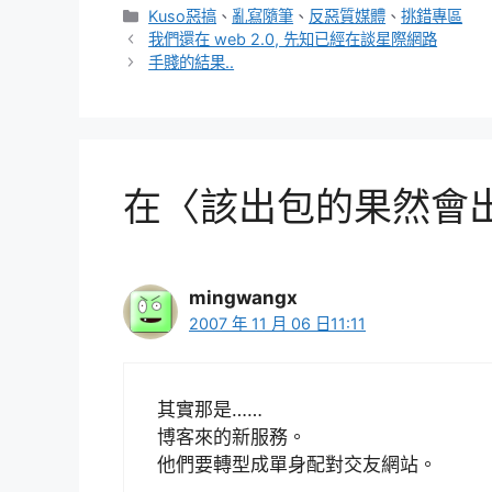
分
Kuso惡搞
、
亂寫隨筆
、
反惡質媒體
、
挑錯專區
類
我們還在 web 2.0, 先知已經在談星際網路
手賤的結果..
在〈該出包的果然會出
mingwangx
2007 年 11 月 06 日11:11
其實那是……
博客來的新服務。
他們要轉型成單身配對交友網站。