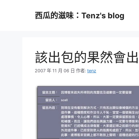
跳
至
西瓜的滋味：Tenz's blog
主
要
內
容
該出包的果然會出
2007 年 11 月 06 日
作者:
tenz