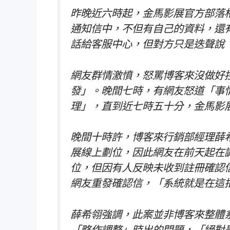
昨晚近六時起，金馬影展官方部落
通知信中，不但有自己的資料，還
話給客服中心，但對方只是迭聲說
網友群情激憤，怒罵博客來沒做好控管
發」。晚間七時，有網友怒道「事
理」，直到近七時五十分，金馬影
晚間十時許，博客來行銷部經理薛
展線上劃位，因此網友在前天起在
位，但因有人反映未收到註冊確認
網友重發確認信，「系統就是在這
薛希翎強調，此案並非博客來整體
「略作調整」時出的問題，「絕對