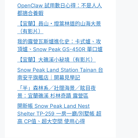
OpenClaw 試用數日心得：不是人人
都適合養蝦
【宜蘭】員山・燈篙林道的山海大景
（有影片）
我的露營瓦斯爐進化史：卡式爐、攻
頂爐、Snow Peak GS-450R 單口爐
【宜蘭】大礁溪小秘境（有影片）
Snow Peak Land Station Tainan 台
南安平旗艦店｜開幕見學記
「半」森林系／壯闊海景／眩目夜
景：宜蘭礁溪 杉林奇蹟 露營區
開新帳 Snow Peak Land Nest
Shelter TP-259 一房一廳/別墅帳 超
高 CP值、超大空間 使用心得