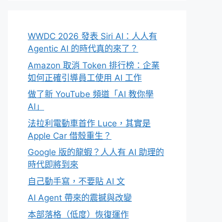
WWDC 2026 發表 Siri AI：人人有
Agentic AI 的時代真的來了？
Amazon 取消 Token 排行榜：企業
如何正確引導員工使用 AI 工作
做了新 YouTube 頻道「AI 教你學
AI」
法拉利電動車首作 Luce，其實是
Apple Car 借殼重生？
Google 版的龍蝦？人人有 AI 助理的
時代即將到來
自己動手寫，不要貼 AI 文
AI Agent 帶來的震撼與改變
本部落格（低度）恢復運作